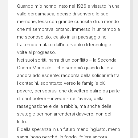
Quando mio nonno, nato nel 1926 e vissuto in una
valle bergamasca, decise di scrivere le sue
memorie, lessi con grande curiosità di un mondo
che mi sembrava lontano, immerso in un tempo a
me sconosciuto, calato in un paesaggio nel
frattempo mutato dall’intervento di tecnologie
volte al progresso.
Nei suoi scritti, narra di un conflitto – la Seconda
Guerra Mondiale – che scoppiò quando lui era
ancora adolescente: racconta della solidarietà tra
i contadini, soprattutto verso le famiglie più
povere, dei soprusi che dovettero patire da parte
di chi il potere – invece - ce l’aveva, della
rassegnazione e della rabbia, ma anche delle
strategie per non arrendersi davvero, non del
tutto.
E della speranza in un futuro meno ingiusto, meno
sanguinoso perché, in fondo, “c’era ancora