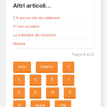
Altri articoli...
C’è ancora vita da celebrare!
5° non uccidere
La solitudine dei resistenti
Natività
Pagina 8 di 52
Inizio
Indietro
3
4
5
6
7
8
9
10
11
12
Avanti
Fine