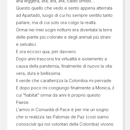
aria leggera, afa, afa, afa, caldo umido…
Questo quello che vedo e sento appena atterrata
ad Apartadó, luogo di cui ho sempre sentito tanto
parlare, ma di cui solo ora colgo la realtà.
Ormai nei miei sogni notturni era diventata la terra
delle piante più colorate e degli animali più strani
e selvatici.
E ora eccoci qua, per davvero.
Dopo anni trascorsi tra virtualità e isolamento a
causa della pandemia, finalmente di nuovo la vita:
vera, dura e bellissima.
Il verde che caratterizza la Colombia mi pervade.
E dopo poco mi congiungo finalmente a Monica, il
cui “habitat” ormai da anni è proprio questo
Paese.
L’arrivo in Comunità di Pace è per me un sogno
che si realizza: las Palomas de Paz (così siamo
conosciuti qui noi volontari della Colomba) vivono