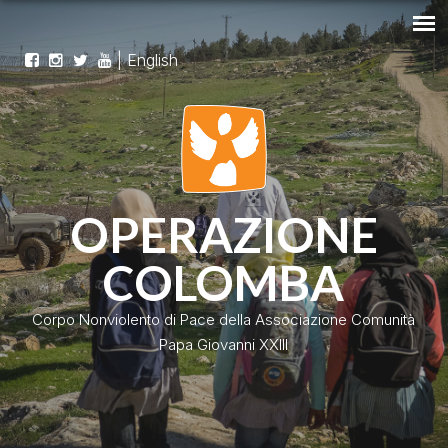
|
English
OPERAZIONE
COLOMBA
Corpo Nonviolento di Pace della Associazione Comunità
Papa Giovanni XXIII