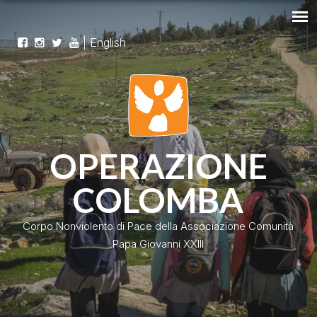
|
English
OPERAZIONE
COLOMBA
Corpo Nonviolento di Pace della Associazione Comunità
Papa Giovanni XXIII