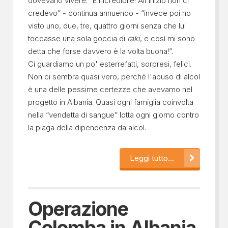
dovevano vivere. “È incredibile! All'inizio non ci
credevo” - continua annuendo - “invece poi ho
visto uno, due, tre, quattro giorni senza che lui
toccasse una sola goccia di
raki
, e così mi sono
detta che forse davvero è la volta buona!”.
Ci guardiamo un po' esterrefatti, sorpresi, felici.
Non ci sembra quasi vero, perché l'abuso di alcol
è una delle pessime certezze che avevamo nel
progetto in Albania. Quasi ogni famiglia coinvolta
nella “vendetta di sangue” lotta ogni giorno contro
la piaga della dipendenza da alcol.
Leggi tutto...
Operazione
Colomba in Albania