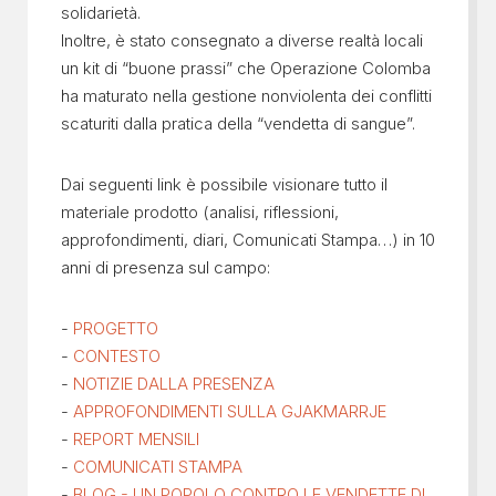
solidarietà.
Inoltre, è stato consegnato a diverse realtà locali
un kit di “buone prassi” che Operazione Colomba
ha maturato nella gestione nonviolenta dei conflitti
scaturiti dalla pratica della “vendetta di sangue”.
Dai seguenti link è possibile visionare tutto il
materiale prodotto (analisi, riflessioni,
approfondimenti, diari, Comunicati Stampa…) in 10
anni di presenza sul campo:
-
PROGETTO
-
CONTESTO
-
NOTIZIE DALLA PRESENZA
-
APPROFONDIMENTI SULLA GJAKMARRJE
-
REPORT MENSILI
-
COMUNICATI STAMPA
-
BLOG - UN POPOLO CONTRO LE VENDETTE DI