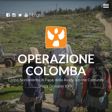
|
English
OPERAZIONE
COLOMBA
Corpo Nonviolento di Pace della Associazione Comunità
Papa Giovanni XXIII