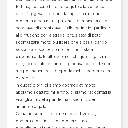
fortuna, nessuno ha dato seguito alla vendetta
che affliggeva la propria famiglia. Io mi sono
presentata con mia figlia, che - bambina di città -
sgranava gli occhi davanti alle galline in giardino e
alle mucche per la strada, entusiasta di poter
scorrazzare molto più libera che a casa, dando
sostanza al suo terzo nome Lirië. È stata
circondata dalle attenzioni di tutti quei ragazzini
che, solo qualche anno fa, giocavano a carte con
me per ingannare il tempo davanti al carcere o in
ospedale.
In questi giorni ci siamo abbracciati molto,
abbiamo scattato mille foto, ci siamo raccontati la
vita, gli anni della pandemia, i sacrifici per
rimanere a galla.
Ci siamo seduti in cucine nuove di zecca,
comprate dai figli all'estero, ci siamo
complimentati per il nuovo lavoro di una signora,