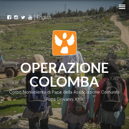
|
English
OPERAZIONE
COLOMBA
Corpo Nonviolento di Pace della Associazione Comunità
Papa Giovanni XXIII