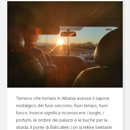
Temevo che tornare in Albania avesse il sapore
nostalgico del fuori sincrono, fuori tempo, fuori
fuoco. Invece significa riconoscere i luoghi, i
profumi, le ombre dei palazzi e le buche per la
strada. Il ponte di Bahcallek con la tekke bektashi