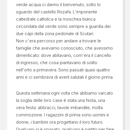
verde acqua ci danno il benvenuto, sotto lo
sguardo del castello Rozafa. L'imponente
cattedrale cattolica e la moschea bianca
circondata dal verde sono sempre a guardia dei
due capi della zona pedonale di Scutari.
Non c'era percorso per andare a trovare le
famiglie che avevamo conosciuto, che avessimo
dimenticato: dove abitavano, com'era il cancello
di ingresso, che cosa piantavano di solito
nell'orto a primavera. Sono passati quasi quattro
anni e ci sembrava di averli salutati il giorno prima.
Questa settimana ogni volta che abbiamo varcato
la soglia delle loro case è stata una festa, una
vera festa: abbracci, tavole imbandite, molta
commozione. I ragazzini di prima sono uomini e
donne, i bambini ora progettano il loro futuro.
Qualcuno si è sposato, qualcuno è partito per fare