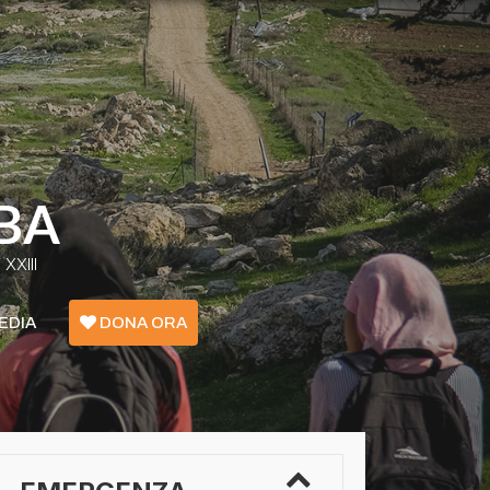
BA
XXIII
EDIA
DONA ORA
Emergenza Confini - Grecia
Ucraina