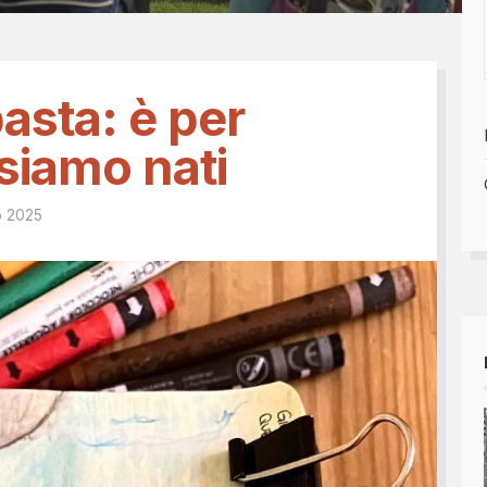
Tesseramento 2026
sili
Shop online: magliette, 
a
5x1000
 nostro diario
asta: è per
siamo nati
o 2025