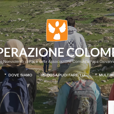
PERAZIONE COLOM
o Nonviolento di Pace della Associazione Comunità Papa Giovanni 
DOVE SIAMO
COSA PUOI FARE TU
MULTIM
Colombia
Donazione classica
Cile-Mapuche
Donazione continuativa
iamo
Apri la tua raccolta fondi