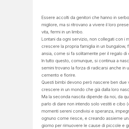
Essere accolti da genitori che hanno in serbo
migliore, ma si ritrovano a vivere il loro pres
vita, fermi in un limbo.
Lontani da ogni servizio, non collegati con i m
crescere la propria famiglia in un bungalow,
ansia, come si fa solitamente per il regalo 
In tutto questo, comunque, si continua a nasce
semini trovano la forza di radicarsi anche in
cemento e fiorire.
Questi bimbi devono però nascere ben due v
crescere in un mondo che già dalla loro nascita 
Ma la seconda nascita dipende da noi, da q
parlo di dare non intendo solo vestiti e cibo
momenti sereni condivisi e speranza, impegnan
ognuno come riesce, e creando assieme una 
giorno per rimuovere le cause di piccole e gr