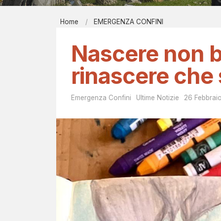
Report men
Home
EMERGENZA CONFINI
Bibliografi
E
EIRÉNE - il
Nascere non b
M
Contatti
rinascere che 
E
Emergenza Confini
Ultime Notizie
26 Febbrai
R
G
E
N
Z
A