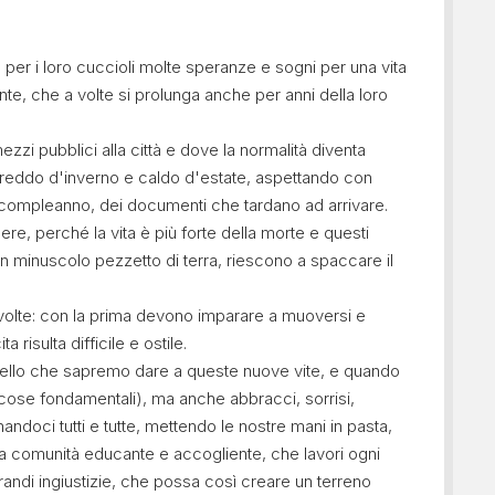
 per i loro cuccioli molte speranze e sogni per una vita
ente, che a volte si prolunga anche per anni della loro
ezzi pubblici alla città e dove la normalità diventa
 freddo d'inverno e caldo d'estate, aspettando con
di compleanno, dei documenti che tardano ad arrivare.
re, perché la vita è più forte della morte e questi
 un minuscolo pezzetto di terra, riescono a spaccare il
olte: con la prima devono imparare a muoversi e
risulta difficile e ostile.
uello che sapremo dare a queste nuove vite, e quando
 (cose fondamentali), ma anche abbracci, sorrisi,
doci tutti e tutte, mettendo le nostre mani in pasta,
comunità educante e accogliente, che lavori ogni
andi ingiustizie, che possa così creare un terreno