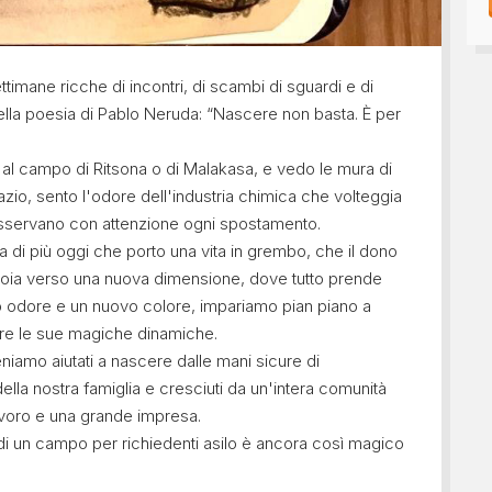
ttimane ricche di incontri, di scambi di sguardi e di
 della poesia di Pablo Neruda: “Nascere non basta. È per
 al campo di Ritsona o di Malakasa, e vedo le mura di
azio, sento l'odore dell'industria chimica che volteggia
 osservano con attenzione ogni spostamento.
 di più oggi che porto una vita in grembo, che il dono
 gioia verso una nuova dimensione, dove tutto prende
 odore e un nuovo colore, impariamo pian piano a
e le sue magiche dinamiche.
eniamo aiutati a nascere dalle mani sicure di
della nostra famiglia e cresciuti da un'intera comunità
voro e una grande impresa.
o di un campo per richiedenti asilo è ancora così magico