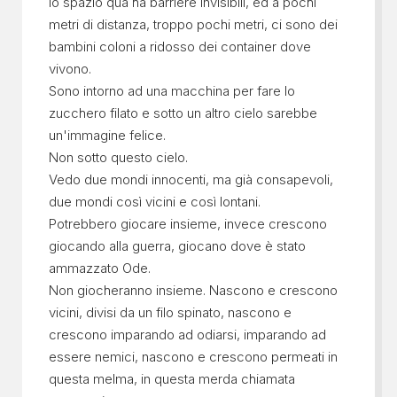
lo spazio qua ha barriere invisibili, ed a pochi
metri di distanza, troppo pochi metri, ci sono dei
bambini coloni a ridosso dei container dove
vivono.
Sono intorno ad una macchina per fare lo
zucchero filato e sotto un altro cielo sarebbe
un'immagine felice.
Non sotto questo cielo.
Vedo due mondi innocenti, ma già consapevoli,
due mondi così vicini e così lontani.
Potrebbero giocare insieme, invece crescono
giocando alla guerra, giocano dove è stato
ammazzato Ode.
Non giocheranno insieme. Nascono e crescono
vicini, divisi da un filo spinato, nascono e
crescono imparando ad odiarsi, imparando ad
essere nemici, nascono e crescono permeati in
questa melma, in questa merda chiamata