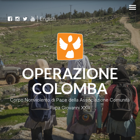
|
English
OPERAZIONE
COLOMBA
Corpo Nonviolento di Pace della Associazione Comunità
Papa Giovanni XXIII