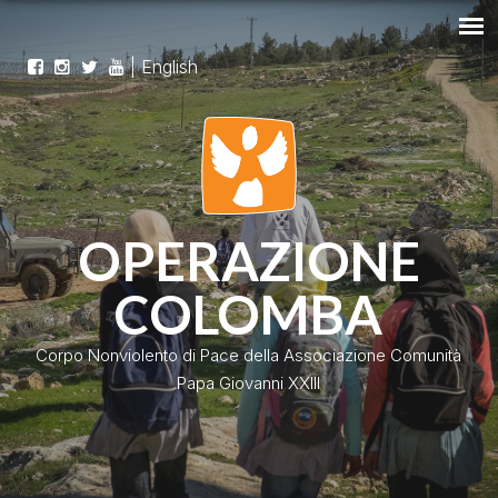
|
English
OPERAZIONE
COLOMBA
Corpo Nonviolento di Pace della Associazione Comunità
Papa Giovanni XXIII