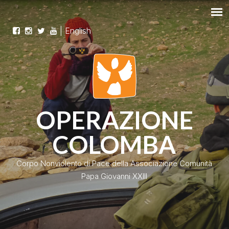
|
English
OPERAZIONE
COLOMBA
Corpo Nonviolento di Pace della Associazione Comunità
Papa Giovanni XXIII