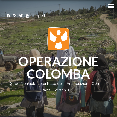
|
English
OPERAZIONE
COLOMBA
Corpo Nonviolento di Pace della Associazione Comunità
Papa Giovanni XXIII