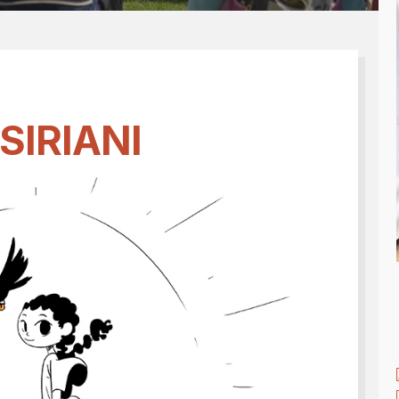
Tesseramento 2026
sili
Shop online: magliette, 
a
5x1000
 nostro diario
 SIRIANI