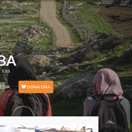
BA
XXIII
EDIA
DONA ORA
Emergenza Confini - Grecia
Ucraina