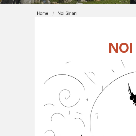
Report men
Home
Noi Siriani
Bibliografi
EIRÉNE - il
Contatti
NOI