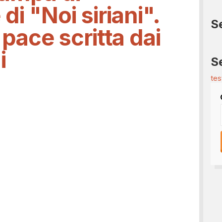
i "Noi siriani".
S
 pace scritta dai
i
S
tes