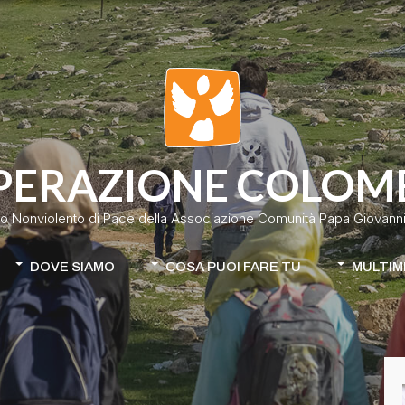
PERAZIONE COLOM
o Nonviolento di Pace della Associazione Comunità Papa Giovanni 
DOVE SIAMO
COSA PUOI FARE TU
MULTIM
Colombia
Donazione classica
Cile-Mapuche
Donazione continuativa
iamo
Apri la tua raccolta fondi