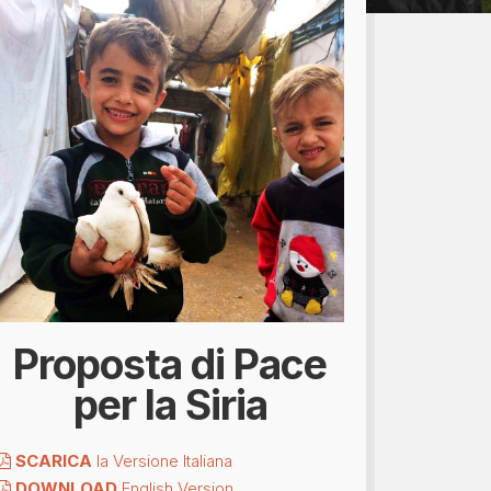
bomboniere...
Proposta di Pace
per la Siria
SCARICA
la Versione Italiana
DOWNLOAD
English Version