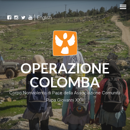
|
English
OPERAZIONE
COLOMBA
Corpo Nonviolento di Pace della Associazione Comunità
Papa Giovanni XXIII