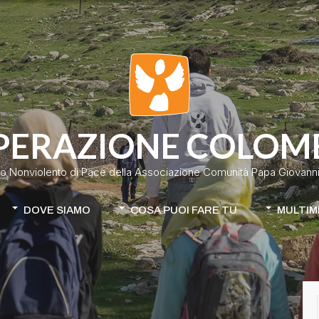
PERAZIONE COLOM
o Nonviolento di Pace della Associazione Comunità Papa Giovanni 
DOVE SIAMO
COSA PUOI FARE TU
MULTIM
Colombia
Donazione classica
Cile-Mapuche
Donazione continuativa
iamo
Apri la tua raccolta fondi