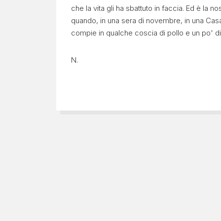
che la vita gli ha sbattuto in faccia. Ed è l
da
quando, in una sera di novembre, in una Casa 
Lesbo
compie in qualche coscia di pollo e un po' di
N.