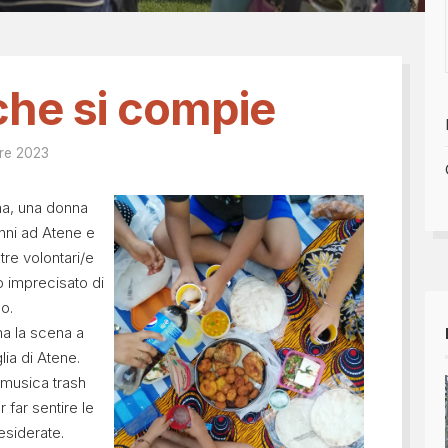
Tesseramento 2026
sili
Shop online: magliette, 
a
5x1000
 nostro diario
che si compie
re 2023
na, una donna
anni ad Atene e
tre volontari/e
 imprecisato di
o.
 ma la scena a
lia di Atene.
 musica trash
 far sentire le
esiderate.