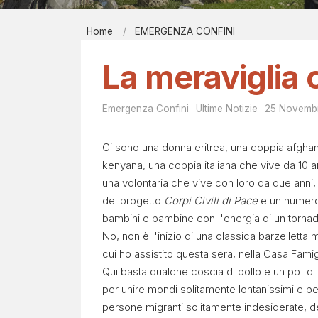
Report men
Home
EMERGENZA CONFINI
Bibliografi
E
EIRÉNE - il
La meraviglia 
M
Contatti
E
Emergenza Confini
Ultime Notizie
25 Novemb
R
Ci sono una donna eritrea, una coppia afgha
kenyana, una coppia italiana che vive da 10 
G
una volontaria che vive con loro da due anni, 
del progetto
Corpi Civili di Pace
e un numero
E
bambini e bambine con l'energia di un tornad
No, non è l'inizio di una classica barzelletta
N
cui ho assistito questa sera, nella Casa Famig
Qui basta qualche coscia di pollo e un po' di
Z
per unire mondi solitamente lontanissimi e per
persone migranti solitamente indesiderate, d
A