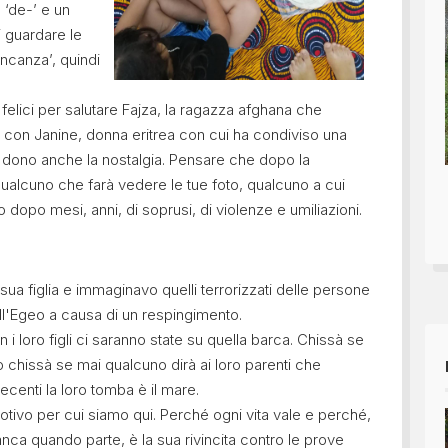
 ‘de-’ e un
di guardare le
ancanza’, quindi
felici per salutare Fajza, la ragazza afghana che
ie con Janine, donna eritrea con cui ha condiviso una
dono anche la nostalgia. Pensare che dopo la
qualcuno che farà vedere le tue foto, qualcuno a cui
 dopo mesi, anni, di soprusi, di violenze e umiliazioni.
 sua figlia e immaginavo quelli terrorizzati delle persone
ll'Egeo a causa di un respingimento.
 loro figli ci saranno state su quella barca. Chissà se
chissà se mai qualcuno dirà ai loro parenti che
ecenti la loro tomba è il mare.
ivo per cui siamo qui. Perché ogni vita vale e perché,
nca quando parte, è la sua rivincita contro le prove