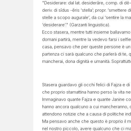
"Desiderare: dal lat. desiderāre, comp. di dē-
deriv. di sīdus -ĕris ‘stella’; propr. ‘smettere 
C
stelle a scopo augurale’, da cui ‘sentire la m
O
‘desiderare’." (Garzanti linguistica).
Ecco stasera, mentre tutti insieme ballavamo 
N
domani partirà, mentre la vedevo farsi i self
casa, pensavo che per queste persone è un 
F
partenza ci sarà qualcuno che parlerà di te, 
mancherai, dona dignità e umanità. Soprattutto
I
N
Stasera guardavo gli occhi felici di Fajza e di
che proprio stamattina hanno perso la vita ne
I
Immaginavo quante Fajza e quante Janine con i
hanno ancora qualcuno a cui mancheranno, o 
attendono notizie che a causa di politiche ind
Report
Ma pensavo anche che questo è proprio il mot
mensile
nel nostro piccolo, avere qualcuno che ci ma
Cartoline