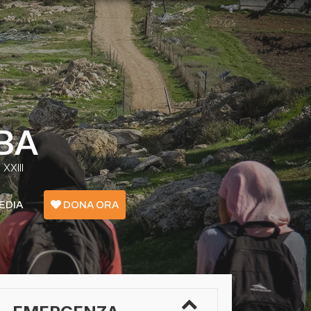
BA
XXIII
EDIA
DONA ORA
Emergenza Confini - Grecia
Ucraina