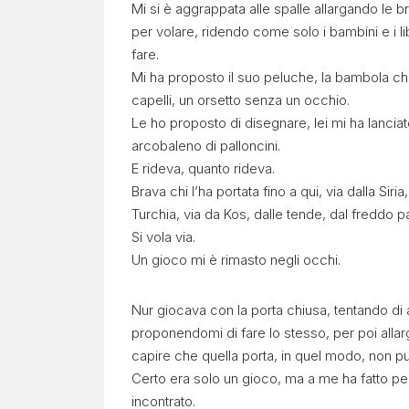
Mi si è aggrappata alle spalle allargando le
per volare, ridendo come solo i bambini e i l
C
fare.
O
Mi ha proposto il suo peluche, la bambola ch
capelli, un orsetto senza un occhio.
N
Le ho proposto di disegnare, lei mi ha lancia
arcobaleno di palloncini.
F
E rideva, quanto rideva.
Brava chi l’ha portata fino a qui, via dalla Si
I
Turchia, via da Kos, dalle tende, dal freddo p
Si vola via.
N
Un gioco mi è rimasto negli occhi.
I
Nur giocava con la porta chiusa, tentando di ap
proponendomi di fare lo stesso, per poi allar
capire che quella porta, in quel modo, non p
Report
Certo era solo un gioco, ma a me ha fatto pe
mensile
incontrato.
Cartoline