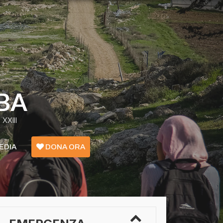
BA
XXIII
EDIA
DONA ORA
Emergenza Confini - Grecia
Ucraina