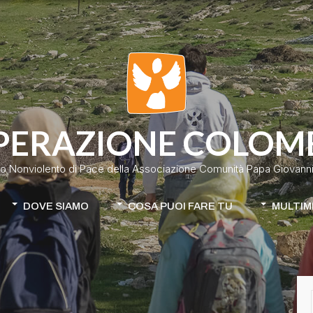
PERAZIONE COLOM
o Nonviolento di Pace della Associazione Comunità Papa Giovanni 
DOVE SIAMO
COSA PUOI FARE TU
MULTIM
Colombia
Donazione classica
Cile-Mapuche
Donazione continuativa
iamo
Apri la tua raccolta fondi