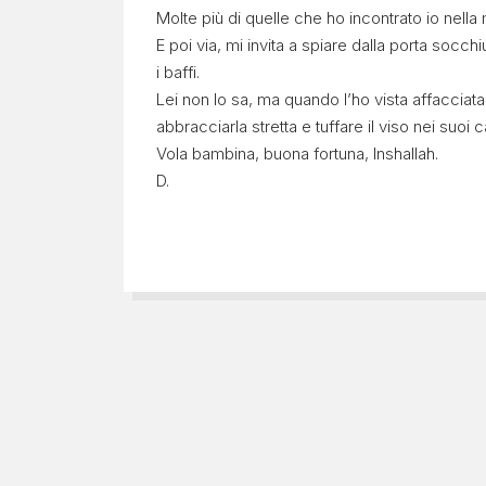
Molte più di quelle che ho incontrato io nella 
da
E poi via, mi invita a spiare dalla porta socch
Lesbo
i baffi.
Lei non lo sa, ma quando l’ho vista affacciata
abbracciarla stretta e tuffare il viso nei suoi ca
Vola bambina, buona fortuna, Inshallah.
D.