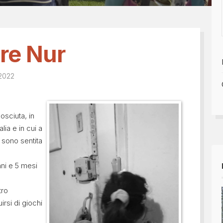
Tesseramento 2026
sili
Shop online: magliette, 
a
5x1000
 nostro diario
are Nur
 2022
osciuta, in
alia e in cui a
 sono sentita
nni e 5 mesi
tro
si di giochi