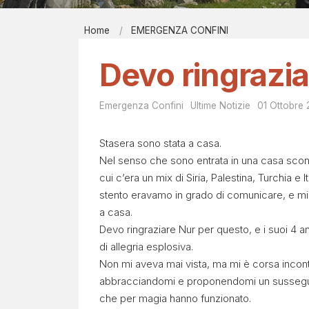
Report men
Home
EMERGENZA CONFINI
Bibliografi
E
EIRÉNE - il
Devo ringrazi
M
Contatti
E
Emergenza Confini
Ultime Notizie
01 Ottobre
R
Stasera sono stata a casa.
Nel senso che sono entrata in una casa scon
G
cui c’era un mix di Siria, Palestina, Turchia e It
stento eravamo in grado di comunicare, e mi
E
a casa.
Devo ringraziare Nur per questo, e i suoi 4 a
N
di allegria esplosiva.
Non mi aveva mai vista, ma mi è corsa incon
Z
abbracciandomi e proponendomi un susseguir
che per magia hanno funzionato.
A