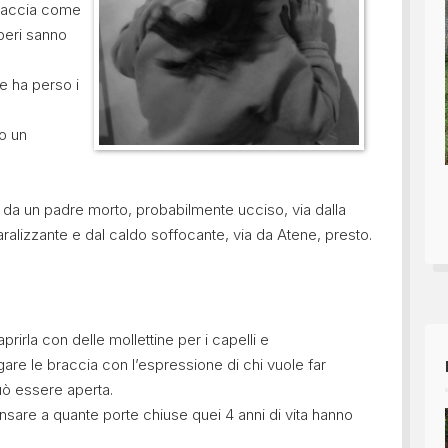
 braccia come
iberi sanno
e ha perso i
to un
ria, da un padre morto, probabilmente ucciso, via dalla
aralizzante e dal caldo soffocante, via da Atene, presto.
rirla con delle mollettine per i capelli e
gare le braccia con l’espressione di chi vuole far
uò essere aperta.
nsare a quante porte chiuse quei 4 anni di vita hanno