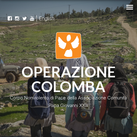
|
English
OPERAZIONE
COLOMBA
Corpo Nonviolento di Pace della Associazione Comunità
Papa Giovanni XXIII