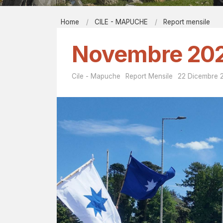
Report men
Home
CILE - MAPUCHE
Report mensile
Bibliografi
EIRÉNE - il
Novembre 20
Contatti
Cile - Mapuche
Report Mensile
22 Dicembre 