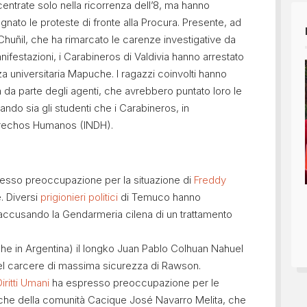
entrate solo nella ricorrenza dell’8, ma hanno
nato le proteste di fronte alla Procura. Presente, ad
a Chuñil, che ha rimarcato le carenze investigative da
anifestazioni, i Carabineros di Valdivia hanno arrestato
za universitaria Mapuche. I ragazzi coinvolti hanno
 da parte degli agenti, che avrebbero puntato loro le
rando sia gli studenti che i Carabineros, in
Derechos Humanos (INDH).
esso preoccupazione per la situazione di
Freddy
e. Diversi
prigionieri politici
di Temuco hanno
 accusando la Gendarmeria cilena di un trattamento
he in Argentina) il longko Juan Pablo Colhuan Nahuel
 del carcere di massima sicurezza di Rawson.
ritti Umani
ha espresso preoccupazione per le
che della comunità Cacique José Navarro Melita, che