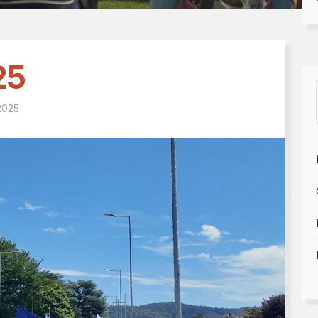
Tesseramento 2026
sili
Shop online: magliette, 
a
5x1000
 nostro diario
25
2025