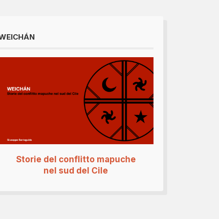
WEICHÁN
Storie del conflitto mapuche
nel sud del Cile