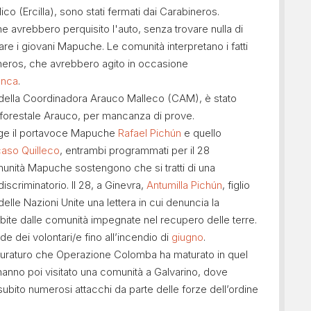
co (Ercilla), sono stati fermati dai Carabineros.
ne avrebbero perquisito l'auto, senza trovare nulla di
tare i giovani Mapuche. Le comunità interpretano i fatti
neros, che avrebbero agito in occasione
anca
.
della Coordinadora Arauco Malleco (CAM), è stato
 forestale Arauco, per mancanza di prove.
olge il portavoce Mapuche
Rafael Pichún
e quello
caso Quilleco
, entrambi programmati per il 28
comunità Mapuche sostengono che si tratti di una
iscriminatorio. Il 28, a Ginevra,
Antumilla Pichún
, figlio
elle Nazioni Unite una lettera in cui denuncia la
subite dalle comunità impegnate nel recupero delle terre.
ede dei volontari/e fino all’incendio di
giugno
.
uraturo che Operazione Colomba ha maturato in quel
e hanno poi visitato una comunità a Galvarino, dove
ubito numerosi attacchi da parte delle forze dell’ordine