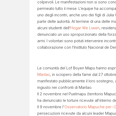
colpevoli. Le manifestazioni non si sono conc
permeato tutto il mese. L’equipe ha accompag
uno degli incontri, anche uno dei figli di Juli
parte delle autorità. Al termine di una delle m
alcuni studenti dell’
Hogar We Liwen
, residen
denunciato un uso sproporzionato della forza
armi. I volontari sono potuti intervenire incont
collaborazione con l’Instituto Nacional de 
Le comunità del Lof Boyen Mapu hanno espr
Marilao
, in sciopero della fame dal 27 ottobr
manifestato pubblicamente il loro sostegno,
ingiusto nei confronti di Marilao.
Il 2 novembre nel Puelmapu (territorio Mapuc
ha denunciato le torture ricevute all’interno
Il 9 novembre l'
Osservatorio Mapuche per i Di
persecuzioni ricevute da alcuni leader Mapu