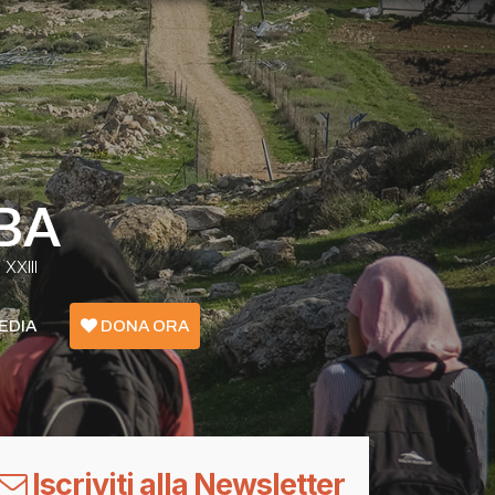
BA
XXIII
EDIA
DONA ORA
Emergenza Confini - Grecia
Ucraina
Iscriviti alla Newsletter