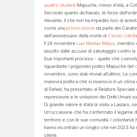
quattro studenti
Mapuche, minori d'età, a Colli
Secondo quanto dichiarato, le forze dell’ordi
rilevante, il che non ha impedito loro di arres
come una
provocazione
da parte dei Carabi
dell’anniversario della morte di
Camilo Catrill
Il 26 novembre
Luis Marilao Matus
, membro 
assolto dalle accuse di sabotaggio contro la
Due importanti processi - quello che coinv
riguardante i prigionieri politici Mapuche del
novembre, sono stati rinviati all’ultimo. Le 
manovra politica che si inserisce in un clima d
di Rafael, ha presentato al Relatore Speciale d
repressione e le violazioni dei Diritti Umani 
Di grande valore è stata la visita a Lautaro, s
Un’occasione che ha confermato il legame d
territorio e con le sue comunità. I volontari/
hanno incontrato un longko che nel 2023 ha s
cilene.