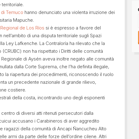
erritoriale.
 di Temuco
hanno denunciato una violenta irruzione dei
rsitaria Mapuche.
 Regional de Los Ríos
si è espresso a favore del
ell’ambito di una disputa territoriale sugli Spazi
dalla Ley Lafkenche. La Contraloría ha rilevato che la
CRUBC) non ha rispettato i Diritti delle comunità
 Regionale di Aysén aveva inoltre negato alle comunità
llata dalla Corte Suprema, che l’ha definita illegale,
ato la riapertura dei procedimenti, riconoscendo il ruolo
ta un precedente nazionale di grande rilievo,
zone costiere.
cestrali della costa, incontrando uno degli esponenti
 centro di diversi atti ritenuti persecutori dalla
icui accusano i Carabineros di aver aggredito
 ragazzi della comunità di Ancapi Ñancucheu Alto
le armi da parte delle forze dell’ordine cilene. Altri