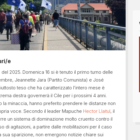
ari/e
del 2025. Domenica 16 si è tenuto il primo turno delle
 dicembre, Jeannette Jara (Partito Comunista) e José
piuttosto teso che ha caratterizzato l’intero mese è
trema destra governerà il Cile per i prossimi 4 anni.
la minaccia, hanno preferito prendere le distanze non
 propria voce. Secondo il leader Mapuche
Hector Llaitul
, il
rre un sistema di dominazione molto cruento contro il
i agitazioni, a partire dalle mobilitazioni per il caso
a sua sparizione, non emergono notizie chiare sui