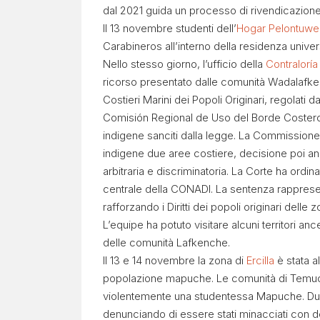
dal 2021 guida un processo di rivendicazione t
Il 13 novembre studenti dell’
Hogar Pelontuwe
Carabineros all’interno della residenza unive
Nello stesso giorno, l’ufficio della
Contraloría
ricorso presentato dalle comunità Wadalafken n
Costieri Marini dei Popoli Originari, regolati 
Comisión Regional de Uso del Borde Costero (
indigene sanciti dalla legge. La Commissione
indigene due aree costiere, decisione poi annu
arbitraria e discriminatoria. La Corte ha ordin
centrale della CONADI. La sentenza rappresen
rafforzando i Diritti dei popoli originari delle 
L’equipe ha potuto visitare alcuni territori an
delle comunità Lafkenche.
Il 13 e 14 novembre la zona di
Ercilla
è stata al
popolazione mapuche. Le comunità di Temucu
violentemente una studentessa Mapuche. Due
denunciando di essere stati minacciati con del