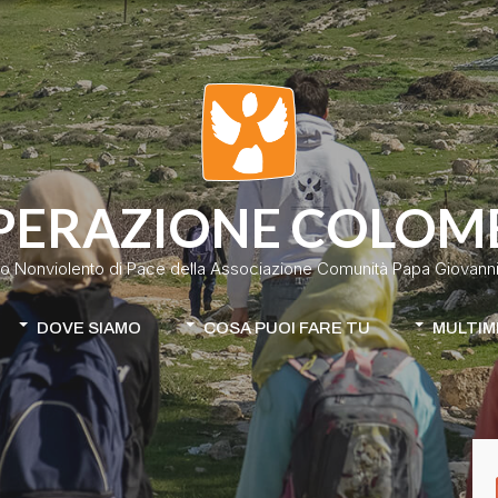
PERAZIONE COLOM
o Nonviolento di Pace della Associazione Comunità Papa Giovanni 
DOVE SIAMO
COSA PUOI FARE TU
MULTIM
Colombia
Donazione classica
Cile-Mapuche
Donazione continuativa
iamo
Apri la tua raccolta fondi