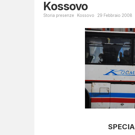
Kossovo
Storia presenze
Kossovo
29 Febbraio 2008
SPECI