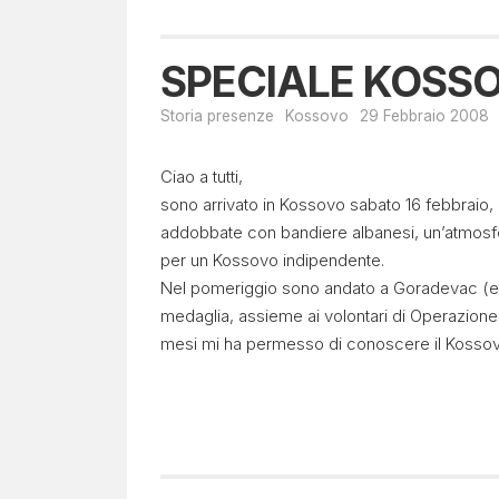
SPECIALE KOSSOV
Storia presenze
Kossovo
29 Febbraio 2008
Ciao a tutti,
sono arrivato in Kossovo sabato 16 febbraio, a
addobbate con bandiere albanesi, un’atmosfer
per un Kossovo indipendente.
Nel pomeriggio sono andato a Goradevac (enc
medaglia, assieme ai volontari di Operazione
mesi mi ha permesso di conoscere il Kossov