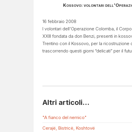
Kossovo: volontari dell'Operazio
16 febbraio 2008
I volontari dell'Operazione Colomba, il Corp
XXIII fondata da don Benzi, presenti in kosso
Trentino con il Kossovo, per la ricostruzione d
trascorrendo questi giorni “delicati” per il fut
Altri articoli...
"A fianco del nemico"
Cerajë, Bistricë, Koshtovë