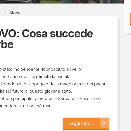
Tesseramento 2026
sili
A
Storia
Shop online: magliette, 
a
5x1000
 nostro diario
VO: Cosa succede
rbe
 stato indipendente riconosciuto a livello
he ne hanno così legittimato la nascita.
indipendenza e l’appoggio della maggioranza dei paesi
tà sul futuro di questo giovane stato.
olitico principale, cioè che la Serbia e la Russia non
dipendenza, né ora né mai.
Leggi tutto...