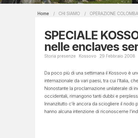
Report men
Home
CHI SIAMO
OPERAZIONE COLOMB
Bibliografi
EIRÉNE - il
SPECIALE KOSSO
Contatti
nelle enclaves se
Storia presenze
Kossovo
29 Febbraio 2008
Da poco più di una settimana il Kossovo è uno
internazionale da vari paesi, tra cui l’Italia, c
Nonostante la proclamazione unilaterale di 
occidentali, rimangono tanti dubbi e perplessi
Innanzitutto c’è ancora da sciogliere il nodo p
hanno alcuna intenzione di riconoscerne l’in