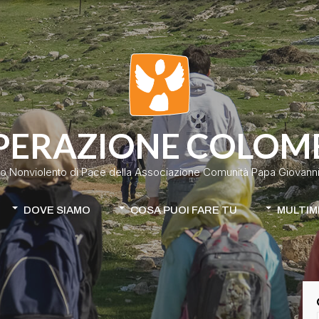
PERAZIONE COLOM
o Nonviolento di Pace della Associazione Comunità Papa Giovanni 
DOVE SIAMO
COSA PUOI FARE TU
MULTIM
Colombia
Donazione classica
Cile-Mapuche
Donazione continuativa
iamo
Apri la tua raccolta fondi