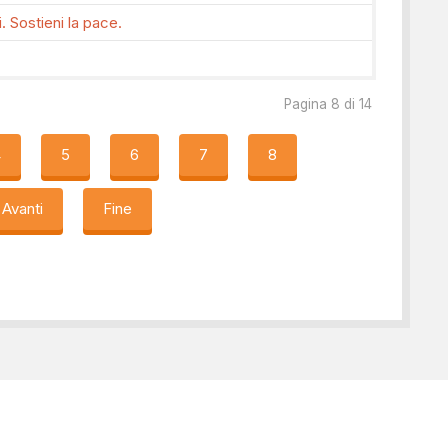
 Sostieni la pace.
Pagina 8 di 14
4
5
6
7
8
Avanti
Fine