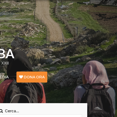
BA
XXIII
EDIA
DONA ORA
Emergenza Confini - Grecia
Ucraina
Cerca...