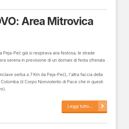
O: Area Mitrovica
 Peja-Peć già si respirava aria festosa, le strade
a serena in previsione di un domani di festa sfrenata
lave serba a 7 Km da Peja-Peć), l'altra faccia della
 Colomba (il Corpo Nonviolento di Pace che in questi
o).
Leggi tutto...