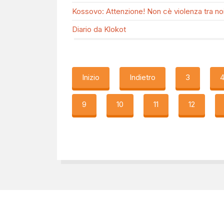
Kossovo: Attenzione! Non cè violenza tra noi.
Diario da Klokot
Inizio
Indietro
3
9
10
11
12