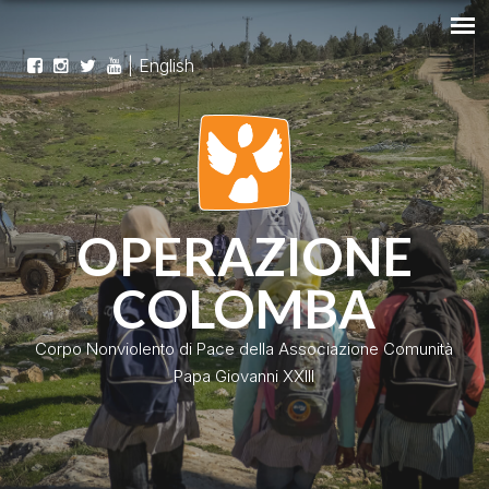
|
English
OPERAZIONE
COLOMBA
Corpo Nonviolento di Pace della Associazione Comunità
Papa Giovanni XXIII