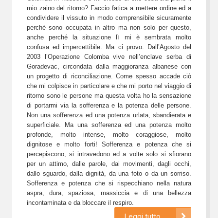
mio zaino del ritorno? Faccio fatica a mettere ordine ed a
condividere il vissuto in modo comprensibile sicuramente
perché sono occupata in altro ma non solo per questo,
anche perché la situazione lì mi è sembrata molto
confusa ed impercettibile. Ma ci provo. Dall’Agosto del
2003 l’Operazione Colomba vive nell’enclave serba di
Goradevac, circondata dalla maggioranza albanese con
un progetto di riconciliazione. Come spesso accade ciò
che mi colpisce in particolare e che mi porto nel viaggio di
ritorno sono le persone ma questa volta ho la sensazione
di portarmi via la sofferenza e la potenza delle persone.
Non una sofferenza ed una potenza urlata, sbandierata e
superficiale. Ma una sofferenza ed una potenza molto
profonde, molto intense, molto coraggiose, molto
dignitose e molto forti! Sofferenza e potenza che si
percepiscono, si intravedono ed a volte solo si sfiorano
per un attimo, dalle parole, dai movimenti, dagli occhi,
dallo sguardo, dalla dignità, da una foto o da un sorriso.
Sofferenza e potenza che si rispecchiano nella natura
aspra, dura, spaziosa, massiccia e di una bellezza
incontaminata e da bloccare il respiro.
Leggi tutto...