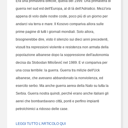
Era una primavera difficile, quella del 1999. Una primavera di
guerra nel sud est dell'Europa, al di là dell'Adriatico. Mezz'ora
appena di volo dalle nostre coste, poco più di un giorno per
andarci via terra e mare. Il Kosovo compariva allora sulle
prime pagine di tutti i giornali mondiali. Solo allora,
bisognerebbe dire, visto il silenzio sui dieci anni precedenti,
vissuti tra repressioni violente e resistenza non armata della
popolazione albanese dopo la soppressione dell'autonomia
decisa da Slobodan Milošević nel 1989. E vi compariva per
una cosa terribile: la guerra. Guerra tra milizie dell'Uck
albanese, che avevano abbandonato la nonviolenza, ed
esercito serbo. Ma anche guerra aerea della Nato su tutta la
Serbia. Guerra nostra quindi, perché erano anche italiani gli
aerei che bombardavano città, ponti e perfino impianti
petrolchimici a ridosso delle case.
LEGGI TUTTO L'ARTICOLO QUI