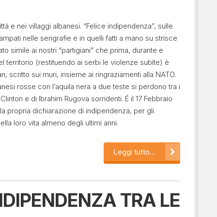
à e nei villaggi albanesi. “Felice indipendenza”, sulle
tampati nelle serigrafie e in quelli fatti a mano su strisce
o simile ai nostri “partigiani” che prima, durante e
 territorio (restituendo ai serbi le violenze subìte) è
n, scritto sui muri, insieme ai ringraziamenti alla NATO.
nesi rosse con l’aquila nera a due teste si perdono tra i
l Clinton e di Ibrahim Rugova sorridenti. É il 17 Febbraio
la propria dichiarazione di indipendenza, per gli
ella loro vita almeno degli ultimi anni.
Leggi tutto...
INDIPENDENZA TRA LE