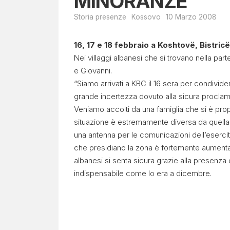
MINORANZE
Storia presenze
Kossovo
10 Marzo 2008
16, 17 e 18 febbraio a Koshtovë, Bistricë
Nei villaggi albanesi che si trovano nella p
e Giovanni.
“Siamo arrivati a KBC il 16 sera per condivid
grande incertezza dovuto alla sicura proclam
Veniamo accolti da una famiglia che si è prop
situazione è estremamente diversa da quella c
una antenna per le comunicazioni dell’esercito
che presidiano la zona è fortemente aumentat
albanesi si senta sicura grazie alla presenza 
indispensabile come lo era a dicembre.