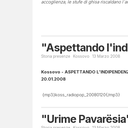
accoglienza, le stufe di ghisa riscaldano l`a
"Aspettando l'in
Storia presenze
Kossovo
13 Marzo 2008
Kossovo - ASPETTANDO L'INDIPENDENZA 
20.01.2008
{mp3}koss_radiopop_20080120{/mp3}
"Urime Pavarësia
Storia presenze
Kossovo
13 Marzo 2008