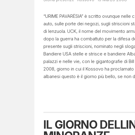
“URIME PAVARЁSIA” è scritto ovunque nelle citt
auto, sulle porte dei negozi, sugli striscioni s
di lenzuola. UCK, il nome del movimento armat
dopo la guerra ha combattuto per la difesa del
presente sugli striscioni, nominato negli sloga
Bandiere USA stelle e strisce e bandiere Alba
palazzi e nelle vie, con le gigantografie di Bil
2008, giorno in cui il Kossovo ha proclamato 
albanesi questo è il giorno più bello, se non d
IL GIORNO DELL