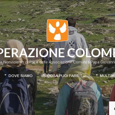
PERAZIONE COLOM
o Nonviolento di Pace della Associazione Comunità Papa Giovanni 
DOVE SIAMO
COSA PUOI FARE TU
MULTIM
Colombia
Donazione classica
Cile-Mapuche
Donazione continuativa
iamo
Apri la tua raccolta fondi