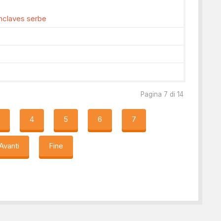
nclaves serbe
Pagina 7 di 14
3
4
5
6
7
Avanti
Fine