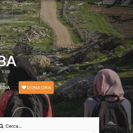
BA
XXIII
EDIA
DONA ORA
Emergenza Confini - Grecia
Ucraina
Cerca...