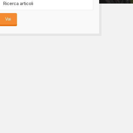
bomboniere...
Vai