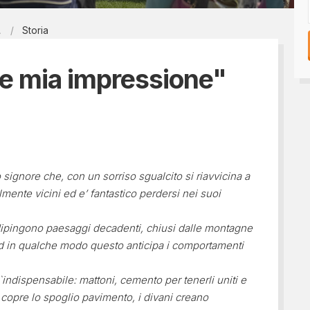
Tesseramento 2026
sili
A
Storia
Shop online: magliette, 
a
5x1000
 nostro diario
e mia impressione"
signore che, con un sorriso sgualcito si riavvicina a
lmente vicini ed e’ fantastico perdersi nei suoi
dipingono paesaggi decadenti, chiusi dalle montagne
ed in qualche modo questo anticipa i comportamenti
indispensabile: mattoni, cemento per tenerli uniti e
 copre lo spoglio pavimento, i divani creano