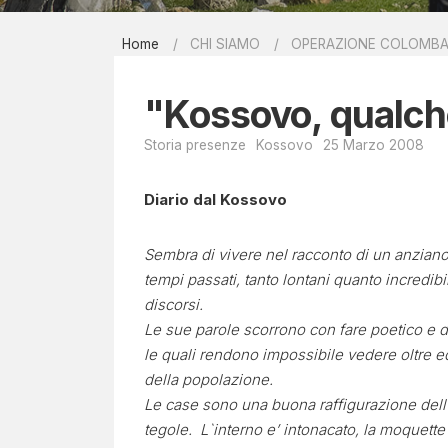
Report men
Home
CHI SIAMO
OPERAZIONE COLOMB
Bibliografi
EIRÉNE - il
"Kossovo, qualch
Contatti
Storia presenze
Kossovo
25 Marzo 2008
Diario dal Kossovo
Sembra di vivere nel racconto di un anziano 
tempi passati, tanto lontani quanto incredibi
discorsi.
Le sue parole scorrono con fare poetico e 
le quali rendono impossibile vedere oltre 
della popolazione.
Le case sono una buona raffigurazione dell`
tegole. L`interno e’ intonacato, la moquette