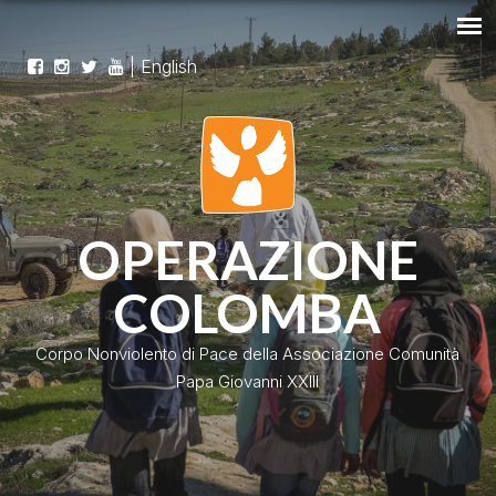
|
English
OPERAZIONE
COLOMBA
Corpo Nonviolento di Pace della Associazione Comunità
Papa Giovanni XXIII