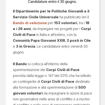
Candidature entro il 30 giugno.
Il Dipartimento per le Politiche Giovanili e il
Servizio Civile Universale
ha pubblicato ieri il
Bando di selezione
per
153 volontari
, tra i
18
e i 28 anni
, da impiegare nei progetti per i
Corpi
Civili di Pace
in Italia e all’estero, con la
Comunità Papa Giovanni XXIII
,
2 posti in Cile
e
3 in Grecia
. Le candidature entro venerdì 30
giugno.
Il Bando
si colloca all’interno della
sperimentazione dei
Corpi Civili di Pace
prevista dalla legge n. 147 del 2013 che ha istituito
un contingente di
Corpi Civili di Pace
destinato
alla formazione e alla sperimentazione di
500
giovani volontari
da impegnare in azioni di pace
non governative nelle aree di conflitto o a rischio
di conflitto o nelle aree di emergenza ambientale.