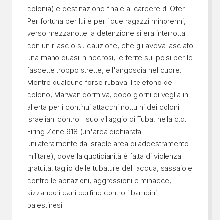
colonia) e destinazione finale al carcere di Ofer.
Per fortuna per lui e per i due ragazzi minorenni,
verso mezzanotte la detenzione si era interrotta
con un rilascio su cauzione, che gli aveva lasciato
una mano quasi in necrosi, le ferite sui polsi per le
fascette troppo strette, e l'angoscia nel cuore.
Mentre qualcuno forse rubava il telefono del
colono, Marwan dormiva, dopo giorni di veglia in
allerta per i continui attacchi notturni dei coloni
israeliani contro il suo villaggio di Tuba, nella c.d.
Firing Zone 918 (un'area dichiarata
unilateralmente da Israele area di addestramento
militare), dove la quotidianità è fatta di violenza
gratuita, taglio delle tubature dell'acqua, sassaiole
contro le abitazioni, aggressioni e minacce,
aizzando i cani perfino contro i bambini
palestinesi.