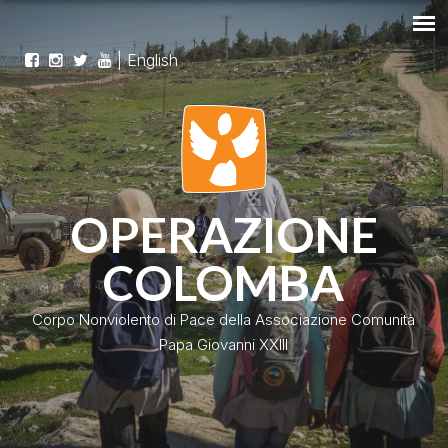
|
English
OPERAZIONE
COLOMBA
Corpo Nonviolento di Pace della Associazione Comunità
Papa Giovanni XXIII