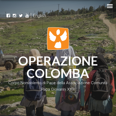
|
English
OPERAZIONE
COLOMBA
Corpo Nonviolento di Pace della Associazione Comunità
Papa Giovanni XXIII