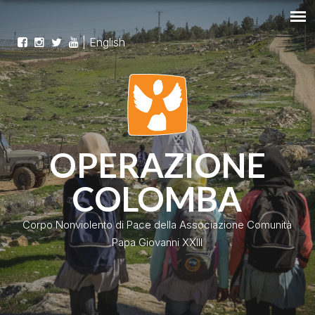
|
English
OPERAZIONE
COLOMBA
Corpo Nonviolento di Pace della Associazione Comunità
Papa Giovanni XXIII