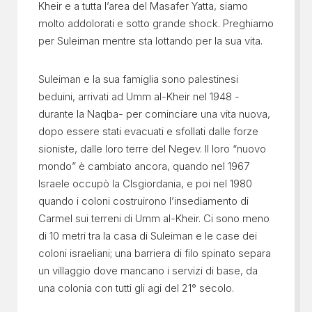
Kheir e a tutta l’area del Masafer Yatta, siamo
molto addolorati e sotto grande shock. Preghiamo
per Suleiman mentre sta lottando per la sua vita.
Suleiman e la sua famiglia sono palestinesi
beduini, arrivati ad Umm al-Kheir nel 1948 -
durante la Naqba- per cominciare una vita nuova,
dopo essere stati evacuati e sfollati dalle forze
sioniste, dalle loro terre del Negev. Il loro “nuovo
mondo” è cambiato ancora, quando nel 1967
Israele occupò la CIsgiordania, e poi nel 1980
quando i coloni costruirono l’insediamento di
Carmel sui terreni di Umm al-Kheir. Ci sono meno
di 10 metri tra la casa di Suleiman e le case dei
coloni israeliani; una barriera di filo spinato separa
un villaggio dove mancano i servizi di base, da
una colonia con tutti gli agi del 21° secolo.