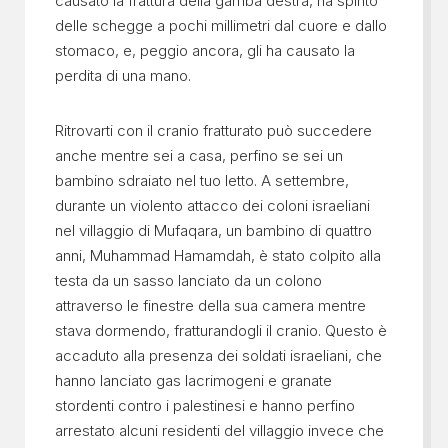
causato la frattura della gamba destra, ha spinto
delle schegge a pochi millimetri dal cuore e dallo
stomaco, e, peggio ancora, gli ha causato la
perdita di una mano.
Ritrovarti con il cranio fratturato può succedere
anche mentre sei a casa, perfino se sei un
bambino sdraiato nel tuo letto. A settembre,
durante un violento attacco dei coloni israeliani
nel villaggio di Mufaqara, un bambino di quattro
anni, Muhammad Hamamdah, è stato colpito alla
testa da un sasso lanciato da un colono
attraverso le finestre della sua camera mentre
stava dormendo, fratturandogli il cranio. Questo è
accaduto alla presenza dei soldati israeliani, che
hanno lanciato gas lacrimogeni e granate
stordenti contro i palestinesi e hanno perfino
arrestato alcuni residenti del villaggio invece che