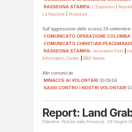
RASSEGNA STAMPA:
L'Espresso
|
Repub
La Nazione
|
AlJazira.it
Progetto
Contesto
Sull'aggressione dello scorso 29 settembre:
Report
COMUNICATO OPERAZIONE COLOMBA
mensile
COMUNICATO CHRISTIAN PEACEMAKE
Approfondimenti
RASSEGNA STAMPA:
Jerusalem Post
|
Ha
Comunicati
Information Center
|
BBC News
stampa
Altri comunicati:
Video
MINACCE AI VOLONTARI
30.09.04
Blog
SASSI CONTRO I NOSTRI VOLONTARI
07
Visit
Palestine
Report: Land Grab
Palestina
Notizie dalla Presenza
09 Giugno 