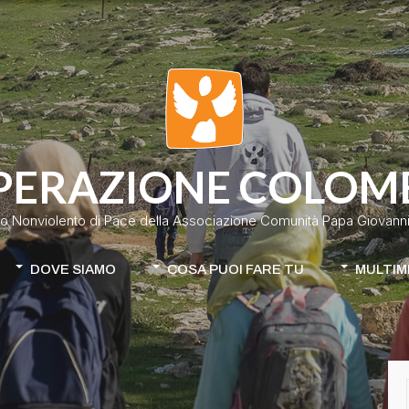
PERAZIONE COLOM
o Nonviolento di Pace della Associazione Comunità Papa Giovanni 
DOVE SIAMO
COSA PUOI FARE TU
MULTIM
Colombia
Donazione classica
Cile-Mapuche
Donazione continuativa
iamo
Apri la tua raccolta fondi