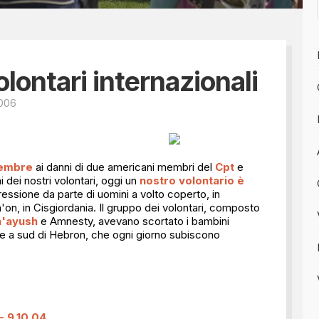
Tesseramento 2026
sili
Shop online: magliette, 
a
5x1000
 nostro diario
lontari internazionali
2006
tembre
ai danni di due americani membri del
Cpt
e
i dei nostri volontari, oggi un
nostro volontario è
essione da parte di uomini a volto coperto, in
'on, in Cisgiordania. Il gruppo dei volontari, composto
a'ayush
e Amnesty, avevano scortato i bambini
line a sud di Hebron, che ogni giorno subiscono
9.10.04