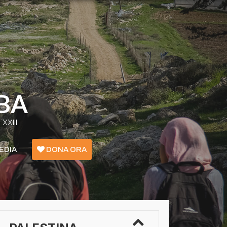
BA
XXIII
EDIA
DONA ORA
Emergenza Confini - Grecia
Ucraina