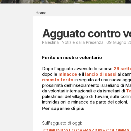
Report men
Home
Bibliografi
P
EIRÉNE - il
Agguato contro vo
A
Contatti
Palestina
Notizie dalla Presenza
09 Giugno 
L
Ferito un nostro volontario
E
Dopo l'agguato avvenuto lo scorso
29 set
S
dopo le
minacce
e il
lancio di sassi
ai dann
rimasto ferito
in seguito ad una nuova aggr
prossimità dell'insediamento israeliano di Ma
T
da volontari internazionali e da israeliani di
T
palestinesi del villaggio di Tuwani, sulle col
I
intimidazioni e minacce da parte dei coloni.
Per saperne di più:
N
Sull'agguato di oggi:
A
COMUNICATO OPERAZIONE COLOMBA - 