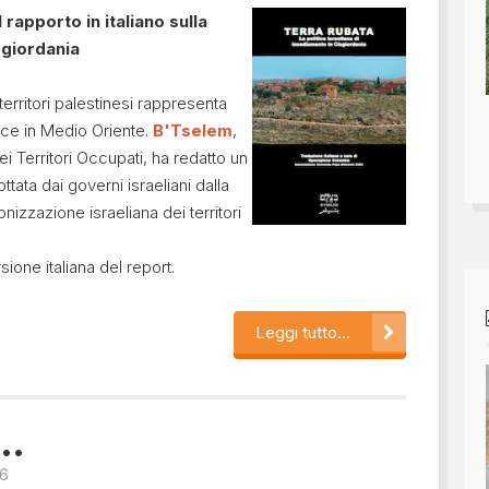
 rapporto in italiano sulla
sgiordania
territori palestinesi rappresenta
ace in Medio Oriente.
B'Tselem
,
nei Territori Occupati, ha redatto un
ottata dai governi israeliani dalla
onizzazione israeliana dei territori
sione italiana del report.
Leggi tutto...
..
06