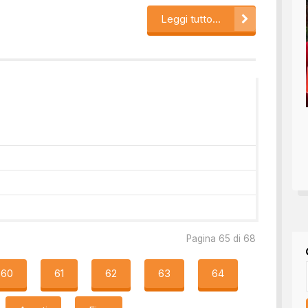
Leggi tutto...
Pagina 65 di 68
60
61
62
63
64