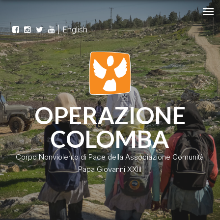
|
English
OPERAZIONE
COLOMBA
Corpo Nonviolento di Pace della Associazione Comunità
Papa Giovanni XXIII