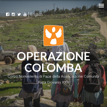
|
English
OPERAZIONE
COLOMBA
Corpo Nonviolento di Pace della Associazione Comunità
Papa Giovanni XXIII