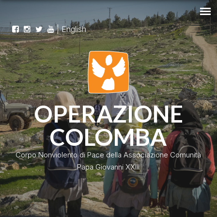
|
English
OPERAZIONE
COLOMBA
Corpo Nonviolento di Pace della Associazione Comunità
Papa Giovanni XXIII