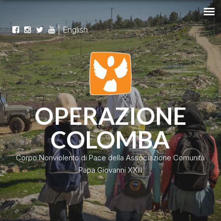
|
English
OPERAZIONE
COLOMBA
Corpo Nonviolento di Pace della Associazione Comunità
Papa Giovanni XXIII