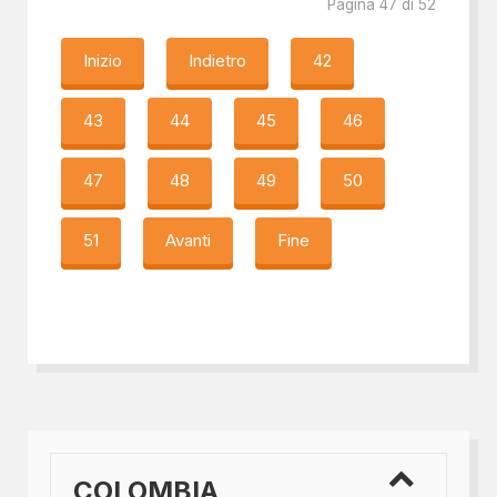
Pagina 47 di 52
Inizio
Indietro
42
43
44
45
46
47
48
49
50
51
Avanti
Fine
COLOMBIA