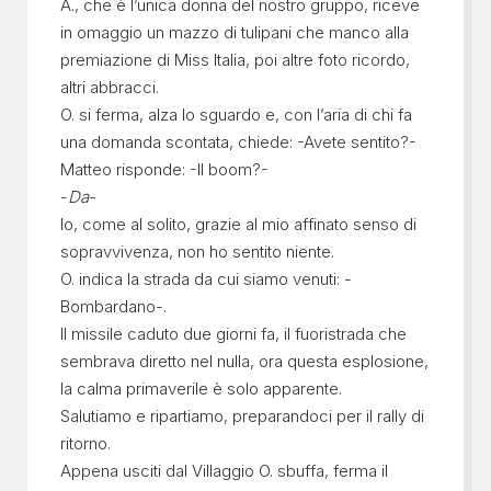
A., che è l’unica donna del nostro gruppo, riceve
in omaggio un mazzo di tulipani che manco alla
premiazione di Miss Italia, poi altre foto ricordo,
altri abbracci.
O. si ferma, alza lo sguardo e, con l’aria di chi fa
una domanda scontata, chiede: -Avete sentito?-
Matteo risponde: -Il boom?-
-
Da
-
Io, come al solito, grazie al mio affinato senso di
sopravvivenza, non ho sentito niente.
O. indica la strada da cui siamo venuti: -
Bombardano-.
Il missile caduto due giorni fa, il fuoristrada che
sembrava diretto nel nulla, ora questa esplosione,
la calma primaverile è solo apparente.
Salutiamo e ripartiamo, preparandoci per il rally di
ritorno.
Appena usciti dal Villaggio O. sbuffa, ferma il