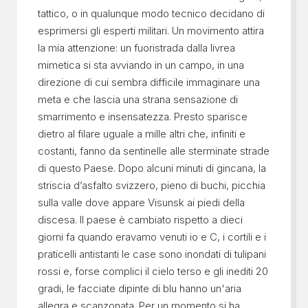
tattico, o in qualunque modo tecnico decidano di
esprimersi gli esperti militari. Un movimento attira
la mia attenzione: un fuoristrada dalla livrea
mimetica si sta avviando in un campo, in una
direzione di cui sembra difficile immaginare una
meta e che lascia una strana sensazione di
smarrimento e insensatezza. Presto sparisce
dietro al filare uguale a mille altri che, infiniti e
costanti, fanno da sentinelle alle sterminate strade
di questo Paese. Dopo alcuni minuti di gincana, la
striscia d’asfalto svizzero, pieno di buchi, picchia
sulla valle dove appare Visunsk ai piedi della
discesa. Il paese è cambiato rispetto a dieci
giorni fa quando eravamo venuti io e C, i cortili e i
praticelli antistanti le case sono inondati di tulipani
rossi e, forse complici il cielo terso e gli inediti 20
gradi, le facciate dipinte di blu hanno un'aria
allegra e scanzonata. Per un momento si ha