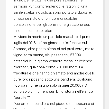
in giro per le città, la usa pure il pastore nei
sermoni. Pur comprendendo le ragioni di una
simile scelta linguistica, sono portato a dubitare:
chissà se il titolo onorifico è di qualche
consolazione per gli uomini che giacciono qui,
cinque spanne sottoterra.
Mi viene in mente un parallelo macabro: il primo
luglio del 1916, primo giorno dell’offensiva sulla
Somme, altro posto pieno di bei prati verdi, molte
vigne, terra buona, vini pazzeschi, 57.000
britannici in un giorno vennero messi nell’elenco
“perdite”, qualcosa come 20.000 morti. La
fregatura è che hanno chiamato eroi anche quelli,
pure loro riposano sotto una bandiera. Qualcuno
ricorda il nome di uno solo di quei 20.000? O
sono solo un numero sui libri di storia nell’elenco
“perdite”?
Due eroiche bandiere nel piccolo camposanto di