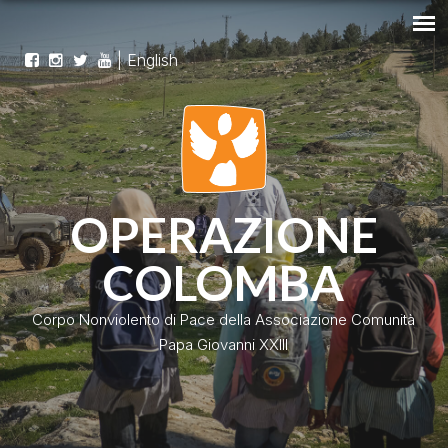
|
English
OPERAZIONE
COLOMBA
Corpo Nonviolento di Pace della Associazione Comunità
Papa Giovanni XXIII