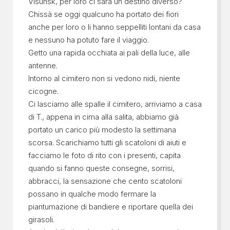
Visunsk, per loro ci sarà un destino diverso?
Chissà se oggi qualcuno ha portato dei fiori
anche per loro o li hanno seppelliti lontani da casa
e nessuno ha potuto fare il viaggio.
Getto una rapida occhiata ai pali della luce, alle
antenne.
Intorno al cimitero non si vedono nidi, niente
cicogne.
Ci lasciamo alle spalle il cimitero, arriviamo a casa
di T., appena in cima alla salita, abbiamo già
portato un carico più modesto la settimana
scorsa. Scarichiamo tutti gli scatoloni di aiuti e
facciamo le foto di rito con i presenti, capita
quando si fanno queste consegne, sorrisi,
abbracci, la sensazione che cento scatoloni
possano in qualche modo fermare la
piantumazione di bandiere e riportare quella dei
girasoli.