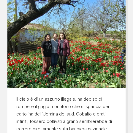
Il cielo è di un azzurro illegale, ha deciso di
rompere il grigio monotono che si spaccia per
cartolina dell’Ucraina del sud. Cobalto e prati
infiniti, fossero coltivati a grano sembrerebbe di
correre direttamente sulla bandiera nazionale