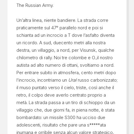
The Russian Army.
Un’altra linea, niente bandiere. La strada corre
praticamente sul 47° parallelo nord e poi si
schianta ad un incrocio a T dove l’asfalto diventa
un ricordo. A sud, duecento metri alla nostra
destra, un villaggio, a nord, per Visunsk, qualche
chilometro di rally. Noi tre colombe e O.,il nostro
autista ad alto numero di ottani, svoltiamo a nord.
Per entrare subito in atmosfera, cento metri dopo
l’incrocio, incontriamo un
Ural
russo carbonizzato;
il muso puntato verso il cielo, triste, così anche il
retro, il colpo deve averlo centrato proprio a
metà. La strada passa a un tiro di schioppo da un
villaggio che, due giorni fa, in piena notte, è stata
bombardato: un missile S300 ha ucciso due
adolescenti, risultato che pare una s*****ata
inumana e orribile senza alcun valore strategico,