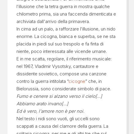
l’illusione che la tetra guerra in mostra qualche
chilometro prima, sia una faccenda dimenticata e
archiviata dall'arrivo della primavera.
In cima ad un palo, a rafforzare l’illusione, un nido
enorme. La cicogna, bianca e superba, se ne sta
placida in piedi sul suo trespolo e fa finta di
niente, poco interessata alle vicende umane.
E in me scatta, regolare, il riferimento musicale:
nel 1967, Vladimir Vysotsky, cantautore e
dissidente sovietico, compose una canzone
contro la guerra intitolata “
cicogne
” che, in
Bielorussia, sono considerate simbolo di pace.
Fumo e cenere si alzano verso il cielo[...]
Abbiamo arato invano[...]
Ed è vero, l'amore non è per noi.
Nel testo i nidi sono vuoti, gli uccelli sono
scappati a causa del clamore della guerra. La
solitaria cicogna, per me e gli altri tre che sul