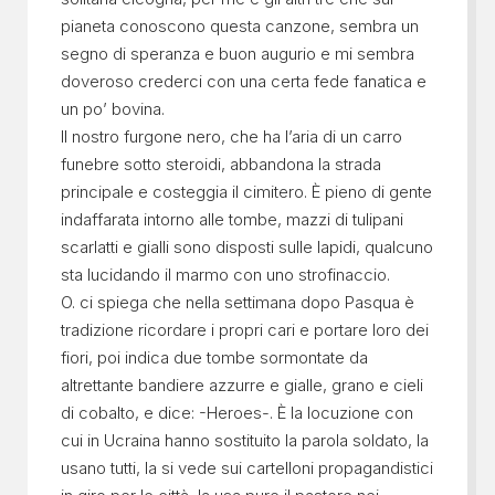
pianeta conoscono questa canzone, sembra un
segno di speranza e buon augurio e mi sembra
doveroso crederci con una certa fede fanatica e
un po’ bovina.
Il nostro furgone nero, che ha l’aria di un carro
funebre sotto steroidi, abbandona la strada
principale e costeggia il cimitero. È pieno di gente
indaffarata intorno alle tombe, mazzi di tulipani
scarlatti e gialli sono disposti sulle lapidi, qualcuno
sta lucidando il marmo con uno strofinaccio.
O. ci spiega che nella settimana dopo Pasqua è
tradizione ricordare i propri cari e portare loro dei
fiori, poi indica due tombe sormontate da
altrettante bandiere azzurre e gialle, grano e cieli
di cobalto, e dice: -Heroes-. È la locuzione con
cui in Ucraina hanno sostituito la parola soldato, la
usano tutti, la si vede sui cartelloni propagandistici