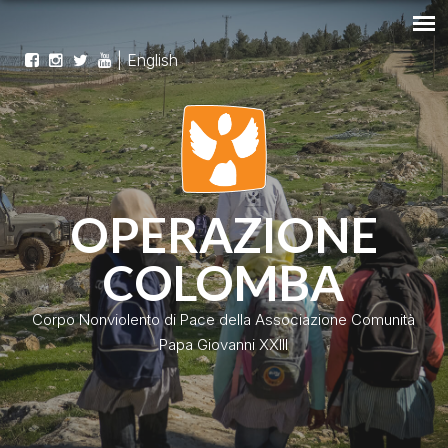
|
English
OPERAZIONE
COLOMBA
Corpo Nonviolento di Pace della Associazione Comunità
Papa Giovanni XXIII