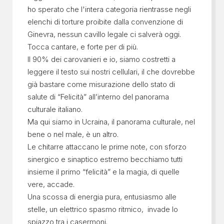
ho sperato che l'intera categoria rientrasse negli
elenchi di torture proibite dalla convenzione di
Ginevra, nessun cavillo legale ci salverà oggi.
Tocca cantare, e forte per di più.
Il 90% dei carovanieri e io, siamo costretti a
leggere il testo sui nostri cellulari, il che dovrebbe
già bastare come misurazione dello stato di
salute di “Felicità” all’interno del panorama
culturale italiano.
Ma qui siamo in Ucraina, il panorama culturale, nel
bene o nel male, è un altro.
Le chitarre attaccano le prime note, con sforzo
sinergico e sinaptico estremo becchiamo tutti
insieme il primo “felicità” e la magia, di quelle
vere, accade.
Una scossa di energia pura, entusiasmo alle
stelle, un elettrico spasmo ritmico, invade lo
spiazzo tra i casermoni.