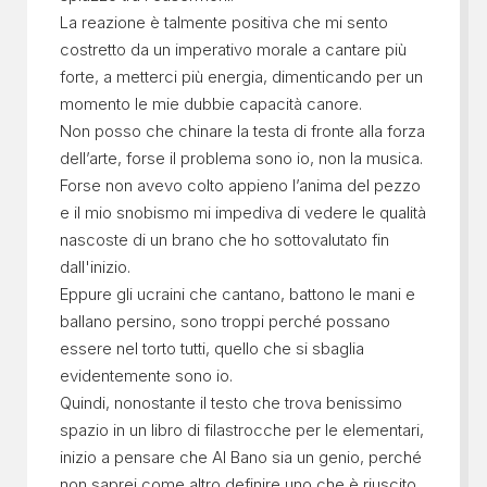
La reazione è talmente positiva che mi sento
costretto da un imperativo morale a cantare più
forte, a metterci più energia, dimenticando per un
momento le mie dubbie capacità canore.
Non posso che chinare la testa di fronte alla forza
dell’arte, forse il problema sono io, non la musica.
Forse non avevo colto appieno l’anima del pezzo
e il mio snobismo mi impediva di vedere le qualità
nascoste di un brano che ho sottovalutato fin
dall'inizio.
Eppure gli ucraini che cantano, battono le mani e
ballano persino, sono troppi perché possano
essere nel torto tutti, quello che si sbaglia
evidentemente sono io.
Quindi, nonostante il testo che trova benissimo
spazio in un libro di filastrocche per le elementari,
inizio a pensare che Al Bano sia un genio, perché
non saprei come altro definire uno che è riuscito