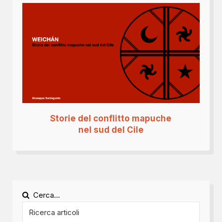
Storie del conflitto mapuche
nel sud del Cile
Cerca...