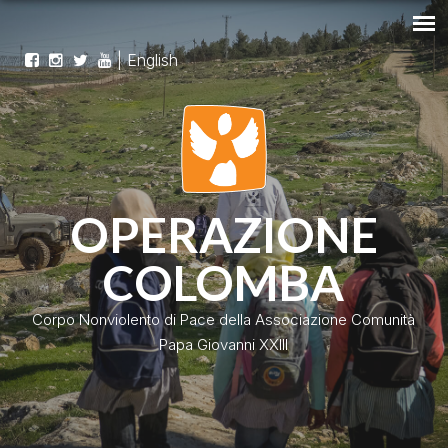
|
English
OPERAZIONE
COLOMBA
Corpo Nonviolento di Pace della Associazione Comunità
Papa Giovanni XXIII