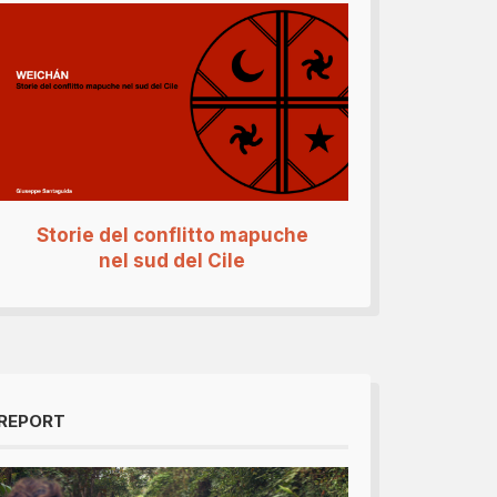
Storie del conflitto mapuche
nel sud del Cile
REPORT