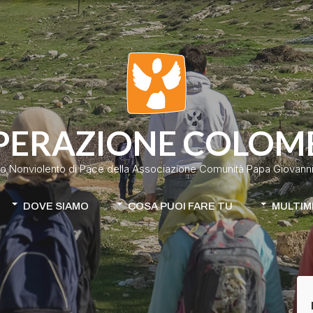
PERAZIONE COLOM
o Nonviolento di Pace della Associazione Comunità Papa Giovanni 
DOVE SIAMO
COSA PUOI FARE TU
MULTIM
Colombia
Donazione classica
Cile-Mapuche
Donazione continuativa
iamo
Apri la tua raccolta fondi