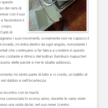
on questo
so dei rami di
prese con il suo
 e facendomi il
o corpo,
Canti di
gnano i suoi movimenti, ovviamente non ne capisco il
mi invade, mi entra dentro da ogni angolo, nonostante i
dentali che continuano a far fatica a credere in questo
ono costante e ritmico del kultrun (tamburo mapuche)
l suono delle parole e me le sbatte addosso,
omento mi sento parte di tutto e ci credo, un battito di
 nel dubbio e nell’incertezza.
mo incontro con la machi.
va conosciuta lo scorso anno, durante le varie visite
speso una visita da lei, nel suo rewe (centro