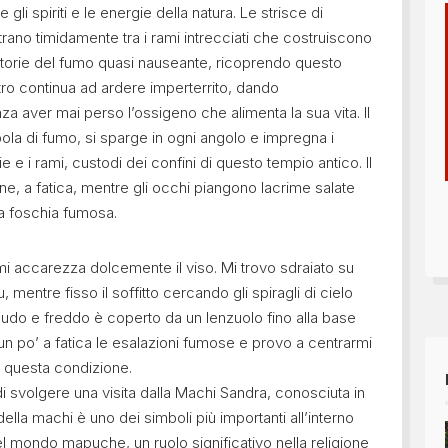
i spiriti e le energie della natura. Le strisce di
trano timidamente tra i rami intrecciati che costruiscono
raiettorie del fumo quasi nauseante, ricoprendo questo
ntro continua ad ardere imperterrito, dando
za aver mai perso l’ossigeno che alimenta la sua vita. Il
pola di fumo, si sparge in ogni angolo e impregna i
e e i rami, custodi dei confini di questo tempio antico. Il
e, a fatica, mentre gli occhi piangono lacrime salate
sta foschia fumosa.
 mi accarezza dolcemente il viso. Mi trovo sdraiato su
entre fisso il soffitto cercando gli spiragli di cielo
o nudo e freddo è coperto da un lenzuolo fino alla base
 un po’ a fatica le esalazioni fumose e provo a centrarmi
in questa condizione.
i svolgere una visita dalla Machi Sandra, conosciuta in
ella machi è uno dei simboli più importanti all’interno
el mondo mapuche, un ruolo significativo nella religione