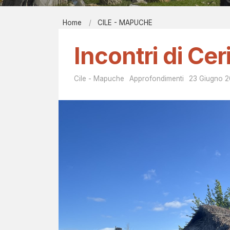
Report men
Home
CILE - MAPUCHE
Bibliografi
C
EIRÉNE - il
Incontri di Ce
I
Contatti
L
Cile - Mapuche
Approfondimenti
23 Giugno 
E
-
M
A
P
U