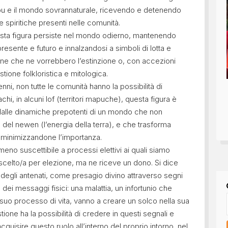
apu e il mondo sovrannaturale, ricevendo e detenendo
e spiritiche presenti nelle comunità.
questa figura persiste nel mondo odierno, mantenendo
 presente e futuro e innalzandosi a simboli di lotta e
one che ne vorrebbero l’estinzione o, con accezioni
one folkloristica e mitologica.
ni, non tutte le comunità hanno la possibilità di
hi, in alcuni lof (territori mapuche), questa figura è
 dalle dinamiche prepotenti di un mondo che non
e del newen (l’energia della terra), e che trasforma
, minimizzandone l’importanza.
no suscettibile a processi elettivi ai quali siamo
scelto/a per elezione, ma ne riceve un dono. Si dice
i degli antenati, come presagio divino attraverso segni
e dei messaggi fisici: una malattia, un infortunio che
suo processo di vita, vanno a creare un solco nella sua
ione ha la possibilità di credere in questi segnali e
quisire questo ruolo all’interno del proprio intorno, nel