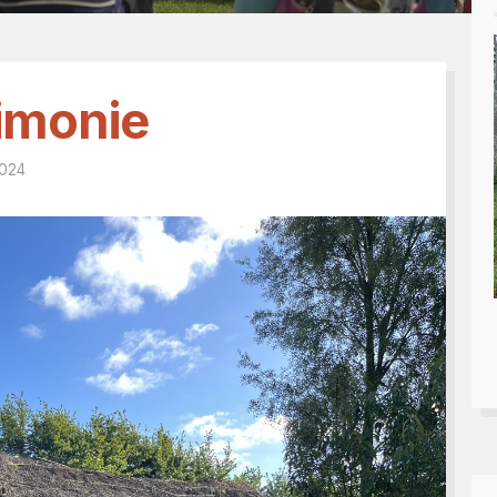
Tesseramento 2026
sili
Shop online: magliette, 
a
5x1000
 nostro diario
rimonie
2024