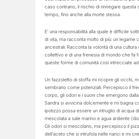
caso contrario, il rischio di rinnegare questa s
tempo, fino anche alla morte stessa.
E’ una responsabilità alla quale è difficile s
di vita, ma racconta molto di più: un legame con 
ancestrali. Racconta la volontà di una cultura 
collettivo e di una frenesia di mondo che fa 
queste forme di comunità così intrecciate ad 
Un fazzoletto di stoffa mi ricopre gli occhi, ma
sembrano come potenziati. Percepisco il fre
corpo, gli odori e i suoni che emergono dalla
Sandra si avvicina dolcemente e mi bagna c
ipotizzo possa essere un intruglio di acqua d
mescolata a sale marino e agua ardiente (distil
Gli odori si mescolano, ma percepisco il piz
dell’aceto che si intrufola nelle narici e mi c