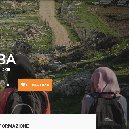
BA
XXIII
EDIA
DONA ORA
Emergenza Confini - Grecia
Ucraina
FORMAZIONE