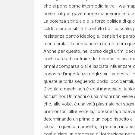
che si pone come intermediaria tra il wallm
poteri utili per governare e manovrare le forz
La potenza spirituale e la forza politica di 
saldo e accessibile il contatto tra il passato,
resistenza contro ideologie, pensieri e pers
meno brutali, la permanenza come mera questi
Anche per questo, nel corso degli ultimi decen
continuare ad usufruire dei benefici di una mac
ormai scomparsa o si è lasciata influenzare
conosce l’importanza degli spiriti ancestrali 
queste autorità seguendo codici occidentali
Diventare machi non è così immediato, tantome
abituati noi. Un machi o una machi non viene 
che, alle volte, è una virtù plasmata nei sogn
premonitori; altre volte la/il prescelta/o ricev
determinando un prima e un dopo rispetto al 
storia. In questo momento, la persona in quest
così iniziare un processo di formazione per ac