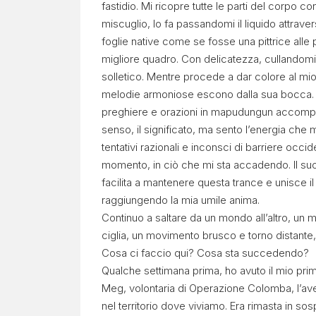
fastidio. Mi ricopre tutte le parti del corpo c
miscuglio, lo fa passandomi il liquido attraver
foglie native come se fosse una pittrice alle 
migliore quadro. Con delicatezza, cullandomi
solletico. Mentre procede a dar colore al mi
melodie armoniose escono dalla sua bocca. 
preghiere e orazioni in mapudungun accompa
senso, il significato, ma sento l’energia che 
tentativi razionali e inconsci di barriere occi
momento, in ciò che mi sta accadendo. Il su
facilita a mantenere questa trance e unisce i
raggiungendo la mia umile anima.
Continuo a saltare da un mondo all’altro, un m
ciglia, un movimento brusco e torno distante,
Cosa ci faccio qui? Cosa sta succedendo?
Qualche settimana prima, ho avuto il mio pri
Meg, volontaria di Operazione Colomba, l’ave
nel territorio dove viviamo. Era rimasta in so