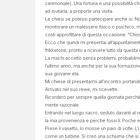
cerimoniale). Una fortuna e una possibilità c
ad invitarla, a proporle una visita.
Le chiesi se potessi partecipare anche io. No
monitorare un malessere fisico o psichico, ma 
costi approfittare di questa occasione. “Chi
Ecco che quindi mi presentai all’appuntamen
frikketone, pronto a ricevere tutto da quest
La machi accettò senza problemi, probabilme
l’ultimo anno, ma anche per la sua formazione
sua giovane età.
Mi chiese di presentarmi all’incontro portando
Arrivato nel suo rewe, mi ricevette.
Ricorderò per sempre quella giornata perché 
mente razionale.
Entrando nel luogo sacro, seduto davanti al
la mia provenienza e perché fossi lì. Poche e
Prese il vasetto, lo mosse un paio di volte. L’u
come un turbine. Si creò una schiuma che si 