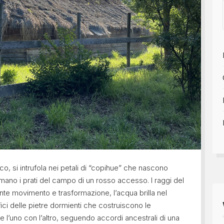
sco, si intrufola nei petali di “copihue” che nascono
mano i prati del campo di un rosso accesso. I raggi del
ante movimento e trasformazione, l’acqua brilla nel
fici delle pietre dormienti che costruiscono le
e l’uno con l’altro, seguendo accordi ancestrali di una