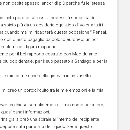
he non capita spesso, ancor di più perché fu lei stessa
n tanto perché sentissi la necessità specifica di
spinto più da un desiderio egoistico di voler a tutti i
ssà quando mai mi ricapiterà questa occasione.” Pensai.
to con questo bagaglio da colono europeo, un po’
a emblematica figura mapuche.
nte per il bel rapporto costruito con Meg durante
 più occidentale, per il suo passato a Santiago e per la
 le mie prime urine della giornata in un vasetto.
mi creò un cortocircuito tra le mie emozioni e la mia
 rewe mi chiese semplicemente il mio nome per intero,
 quasi banali informazioni.
rina gialla creò una spirale all’interno del recipiente
depose sulla parte alta del liquido. Fece questo