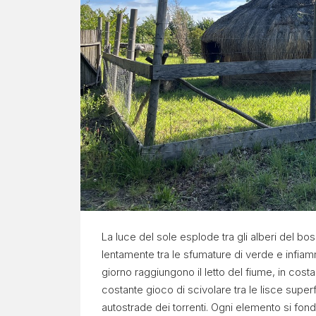
C
H
E
Progetto
Contesto
Report
mensile
Espanol
La luce del sole esplode tra gli alberi del bo
lentamente tra le sfumature di verde e infiam
giorno raggiungono il letto del fiume, in cost
costante gioco di scivolare tra le lisce super
autostrade dei torrenti. Ogni elemento si fond