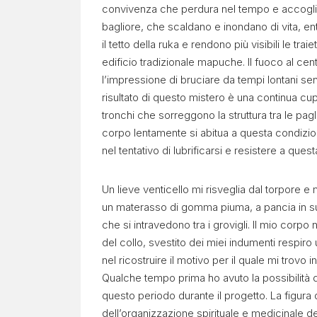
convivenza che perdura nel tempo e accoglie gl
bagliore, che scaldano e inondano di vita, en
il tetto della ruka e rendono più visibili le t
edificio tradizionale mapuche. Il fuoco al ce
l’impressione di bruciare da tempi lontani sen
risultato di questo mistero è una continua cu
tronchi che sorreggono la struttura tra le pagli
corpo lentamente si abitua a questa condizion
nel tentativo di lubrificarsi e resistere a que
Un lieve venticello mi risveglia dal torpore e
un materasso di gomma piuma, a pancia in su, m
che si intravedono tra i grovigli. Il mio corp
del collo, svestito dei miei indumenti respiro
nel ricostruire il motivo per il quale mi trovo 
Qualche tempo prima ho avuto la possibilità d
questo periodo durante il progetto. La figura d
dell’organizzazione spirituale e medicinale d