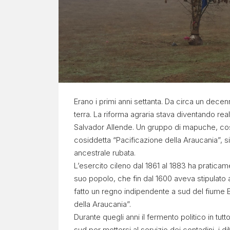
C
H
E
Erano i primi anni settanta. Da circa un decenn
Progetto
terra. La riforma agraria stava diventando rea
Contesto
Salvador Allende. Un gruppo di mapuche, costr
Report
cosiddetta “Pacificazione della Araucania”, s
mensile
ancestrale rubata.
Espanol
L’esercito cileno dal 1861 al 1883 ha pratic
suo popolo, che fin dal 1600 aveva stipulato
fatto un regno indipendente a sud del fiume
della Araucania”.
Durante quegli anni il fermento politico in tut
sud per mettersi al servizio dei contadini, i d