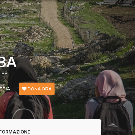
BA
XXIII
EDIA
DONA ORA
Emergenza Confini - Grecia
Ucraina
FORMAZIONE