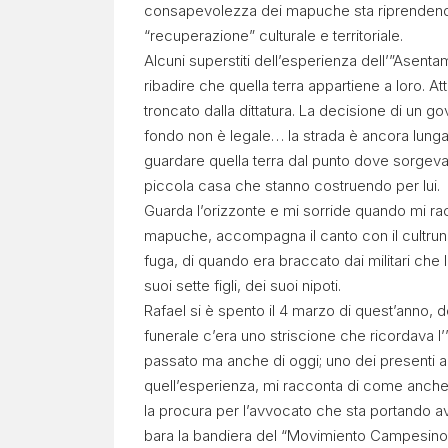
consapevolezza dei mapuche sta riprendendo
“recuperazione” culturale e territoriale.
Alcuni superstiti dell’esperienza dell’”Asentam
ribadire che quella terra appartiene a loro. A
troncato dalla dittatura. La decisione di un gove
fondo non è legale… la strada è ancora lung
guardare quella terra dal punto dove sorgeva l
piccola casa che stanno costruendo per lui.
Guarda l’orizzonte e mi sorride quando mi rac
mapuche, accompagna il canto con il cultrun, i
fuga, di quando era braccato dai militari che
suoi sette figli, dei suoi nipoti.
Rafael si è spento il 4 marzo di quest’anno, 
funerale c’era uno striscione che ricordava l
passato ma anche di oggi; uno dei presenti al 
quell’esperienza, mi racconta di come anche 
la procura per l’avvocato che sta portando avan
bara la bandiera del “Movimiento Campesino 