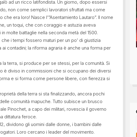
regalò ad un ricco latifondista. Un giorno, dopo essersi
ondo, non come semplici lavoratori sfruttati ma come
lo che era loro! Nasce l’”Asentamiento Lautaro”. Il nome
he, un toqui, che con coraggio e astuzia aveva
i in molte battaglie nella seconda metà del 1500.
he i tempi fossero maturi per un po’ di giustizia
rra ai contadini; la riforma agraria è anche una forma per
a la terra, si produce per se stessi, per la comunità. Si
avoro è diviso in commissioni che si occupano dei diversi
 si forma e si forma come persone libere, con fierezza si
roprietà della terra si sta finalizzando, ancora pochi
à delle comunità mapuche. Tutto subisce un brusco
le Pinochet, a capo dei militari, rovescia il governo
a dittatura feroce.
l 12, dividono gli uomini dalle donne, i bambini dalle
rrogatori. Loro cercano i leader del movimento.