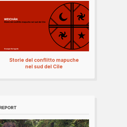
Storie del conflitto mapuche
nel sud del Cile
REPORT