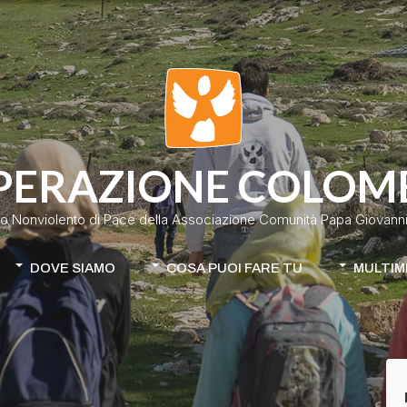
PERAZIONE COLOM
o Nonviolento di Pace della Associazione Comunità Papa Giovanni 
DOVE SIAMO
COSA PUOI FARE TU
MULTIM
Colombia
Donazione classica
Cile-Mapuche
Donazione continuativa
iamo
Apri la tua raccolta fondi