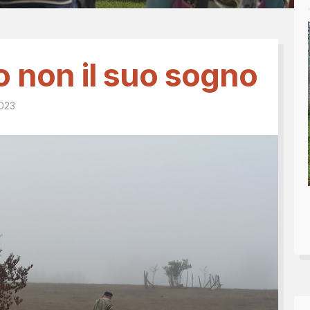
Tesseramento 2026
sili
Shop online: magliette, 
a
5x1000
 nostro diario
o non il suo sogno
2023