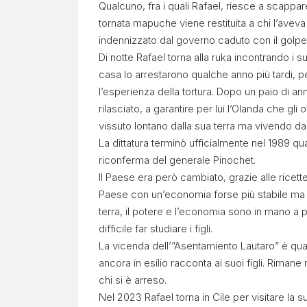
Qualcuno, fra i quali Rafael, riesce a scappare
tornata mapuche viene restituita a chi l’aveva 
indennizzato dal governo caduto con il golpe
Di notte Rafael torna alla ruka incontrando i s
casa lo arrestarono qualche anno più tardi, pe
l’esperienza della tortura. Dopo un paio di an
rilasciato, a garantire per lui l’Olanda che gli
vissuto lontano dalla sua terra ma vivendo da
La dittatura terminò ufficialmente nel 1989 
riconferma del generale Pinochet.
Il Paese era però cambiato, grazie alle rice
Paese con un’economia forse più stabile ma an
terra, il potere e l’economia sono in mano a p
difficile far studiare i figli.
La vicenda dell’”Asentamiento Lautaro” è qua
ancora in esilio racconta ai suoi figli. Rimane 
chi si è arreso.
Nel 2023 Rafael torna in Cile per visitare la s