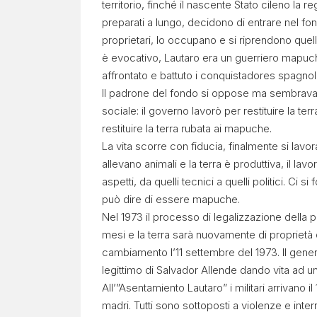
territorio, finché il nascente Stato cileno la 
preparati a lungo, decidono di entrare nel f
proprietari, lo occupano e si riprendono quel
è evocativo, Lautaro era un guerriero mapuc
affrontato e battuto i conquistadores spagnol
Il padrone del fondo si oppose ma sembrava c
sociale: il governo lavorò per restituire la te
restituire la terra rubata ai mapuche.
La vita scorre con fiducia, finalmente si lavor
allevano animali e la terra è produttiva, il l
aspetti, da quelli tecnici a quelli politici. Ci
può dire di essere mapuche.
Nel 1973 il processo di legalizzazione della p
mesi e la terra sarà nuovamente di propriet
cambiamento l’11 settembre del 1973. Il genera
legittimo di Salvador Allende dando vita ad un
All’”Asentamiento Lautaro” i militari arrivano i
madri. Tutti sono sottoposti a violenze e inte