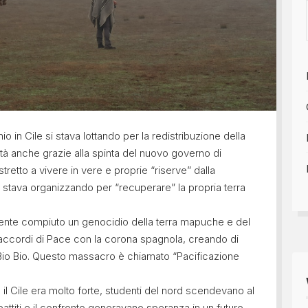
io in Cile si stava lottando per la redistribuzione della
ltà anche grazie alla spinta del nuovo governo di
etto a vivere in vere e proprie “riserve” dalla
i stava organizzando per “recuperare” la propria terra
amente compiuto un genocidio della terra mapuche e del
 accordi di Pace con la corona spagnola, creando di
 Bio Bio. Questo massacro è chiamato “Pacificazione
to il Cile era molto forte, studenti del nord scendevano al
ibattiti e il confronto generavano speranza in un futuro