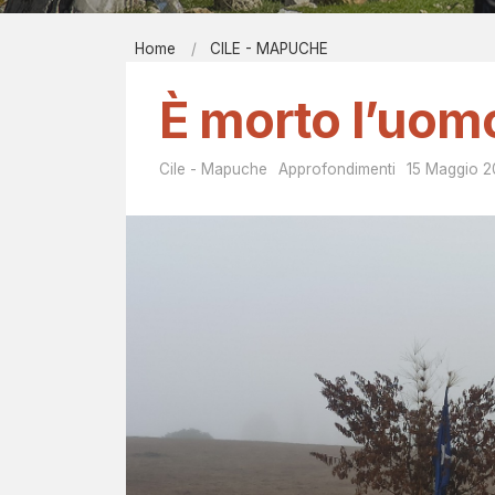
Report men
Home
CILE - MAPUCHE
Bibliografi
C
EIRÉNE - il
È morto l’uom
I
Contatti
L
Cile - Mapuche
Approfondimenti
15 Maggio 
E
-
M
A
P
U