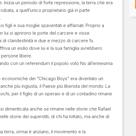
. Inizia un periodo di forte repressione, la terra che era
rubata, a quell’unico proprietario già in parte
.
uoi figli e sua moglie spaventati e affamati. Proprio a
r lui si aprirono le porte del carcere e visse
ni di clandestinità e due e mezzo di carcere fu
 offriva un esilio dove lui e la sua famiglia avrebbero
 persone libere.
quando con un referendum il popolo votò No all’ennesima
tte economiche dei “Chicago Boys” era diventato un
che più ingiusta, il Paese più liberista del mondo. La
ochi, per il figlio di un operaio e di un contadino rimane
si dimenticata anche se rimane nelle storie che Rafael
nelle storie dei superstiti, di chi ha lottato, ma anche di
ua terra, ormai è anziano, il movimento e la