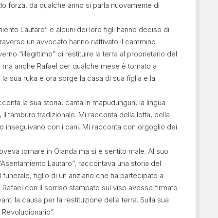
 forza, da qualche anno si parla nuovamente di
iento Lautaro” e alcuni dei loro figli hanno deciso di
ttraverso un avvocato hanno riattivato il cammino
rno “illegittimo” di restituire la terra al proprietario del
a ma anche Rafael per qualche mese è tornato a
a sua ruka e ora sorge la casa di sua figlia e la
conta la sua storia, canta in mapudungun, la lingua
l tamburo tradizionale. Mi racconta della lotta, della
 lo inseguivano con i cani. Mi racconta con orgoglio dei
doveva tornare in Olanda ma si è sentito male. Al suo
’”Asentamiento Lautaro”, raccontava una storia del
funerale, figlio di un anziano che ha partecipato a
Rafael con il sorriso stampato sul viso avesse firmato
ti la causa per la restituzione della terra. Sulla sua
Revolucionario”.