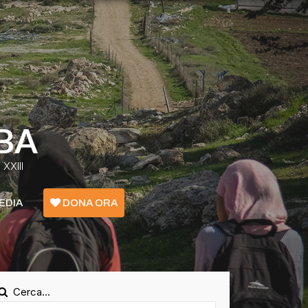
BA
XXIII
EDIA
DONA ORA
Emergenza Confini - Grecia
Ucraina
Cerca...