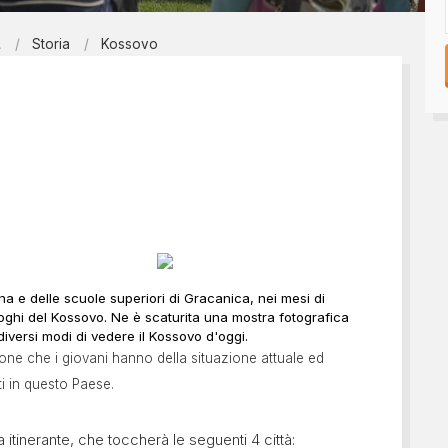
Tesseramento 2026
sili
A
Storia
Kossovo
Shop online: magliette, 
a
5x1000
 nostro diario
ina e delle scuole superiori di Gracanica, nei mesi di
uoghi del Kossovo. Ne è scaturita una mostra fotografica
 diversi modi di vedere il Kossovo d'oggi.
one che i giovani hanno della situazione attuale ed
ti in questo Paese.
 itinerante, che toccherà le seguenti 4 città: